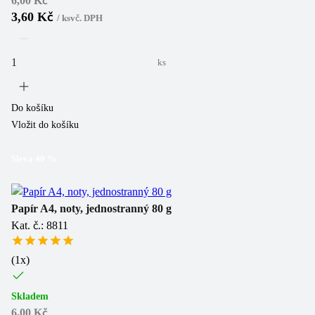
6,00 Kč
3,60 Kč
/
ks
vč. DPH
ks
Do košíku
Vložit do košíku
Sleva
40
%
Papír A4, noty, jednostranný 80 g
Kat. č.: 8811
(
1
x)
Skladem
6,00 Kč