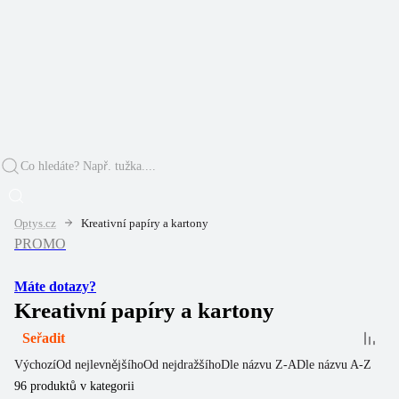
Optys.cz
Kreativní papíry a kartony
PROMO
Máte dotazy?
Kreativní papíry a kartony
Seřadit
Výchozí
Od nejlevnějšího
Od nejdražšího
Dle názvu Z-A
Dle názvu A-Z
96
produktů v kategorii