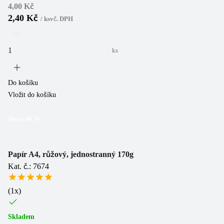
4,00 Kč
2,40 Kč
/
ks
vč. DPH
ks
Do košíku
Vložit do košíku
Sleva
40
%
Papír A4, růžový, jednostranný 170g
Kat. č.: 7674
(
1
x)
Skladem