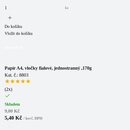
ks
Do košíku
Vložit do košíku
Sleva
40
%
Papír A4, vločky fialové, jednostranný ,170g
Kat. č.: 8803
(
2
x)
Skladem
9,00 Kč
5,40 Kč
/
ks
vč. DPH