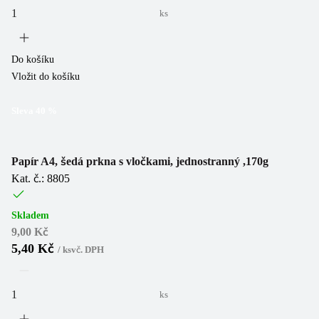
ks
Do košíku
Vložit do košíku
Sleva
40
%
Papír A4, šedá prkna s vločkami, jednostranný ,170g
Kat. č.: 8805
Skladem
9,00 Kč
5,40 Kč
/
ks
vč. DPH
ks