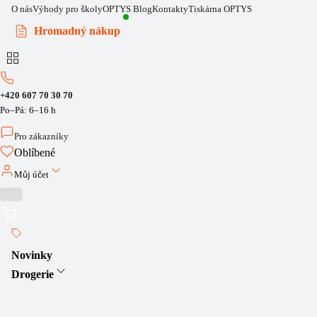
O nás
Výhody pro školy
OPTYS Blog
Kontakty
Tiskárna OPTYS
Hromadný nákup
+420 607 70 30 70
Po–Pá: 6–16 h
Pro zákazníky
Oblíbené
Můj účet
Novinky
Drogerie