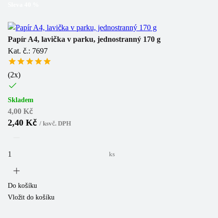
Sleva
40
%
Papír A4, lavička v parku, jednostranný 170 g
Kat. č.: 7697
(
2
x)
Skladem
4,00 Kč
2,40 Kč
/
ks
vč. DPH
ks
Do košíku
Vložit do košíku