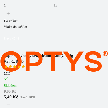
ks
Do košíku
Vložit do košíku
Sleva
40
%
Papír A4, vločky šedé, jednostranný, 170g
Kat. č.: 8806
(
2
x)
Skladem
9,00 Kč
5,40 Kč
/
ks
vč. DPH