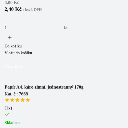
4,00 Kč
2,40 Kč
/
ks
vč. DPH
ks
Do košíku
Vložit do košíku
Sleva
40
%
Papír A4, káro zimní, jednostranný 170g
Kat. č.: 7668
(
1
x)
Skladem