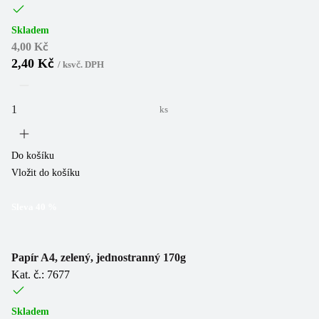
Skladem
4,00 Kč
2,40 Kč
/
ks
vč. DPH
ks
Do košíku
Vložit do košíku
Sleva
40
%
Papír A4, zelený, jednostranný 170g
Kat. č.: 7677
Skladem