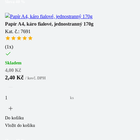
Sleva
40
%
Papír A4, káro fialové, jednostranný 170g
Kat. č.: 7691
(
1
x)
Skladem
4,00 Kč
2,40 Kč
/
ks
vč. DPH
ks
Do košíku
Vložit do košíku