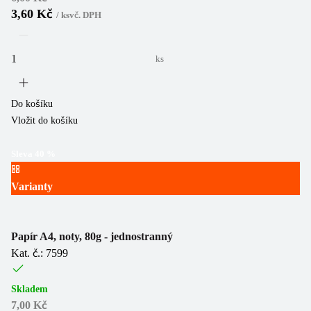
3,60 Kč
/
ks
vč. DPH
ks
Do košíku
Vložit do košíku
Sleva
40
%
Varianty
Papír A4, noty, 80g - jednostranný
Kat. č.: 7599
Skladem
7,00 Kč