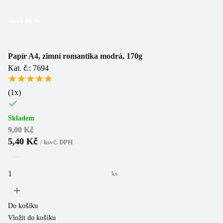
Sleva
40
%
Papír A4, zimní romantika modrá, 170g
Kat. č.: 7694
(
1
x)
Skladem
9,00 Kč
5,40 Kč
/
ks
vč. DPH
ks
Do košíku
Vložit do košíku