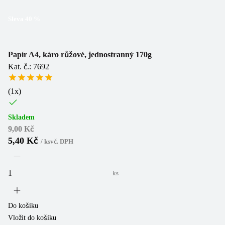
Sleva
40
%
Papír A4, káro růžové, jednostranný 170g
Kat. č.: 7692
(
1
x)
Skladem
9,00 Kč
5,40 Kč
/
ks
vč. DPH
ks
Do košíku
Vložit do košíku