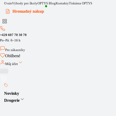
O nás
Výhody pro školy
OPTYS Blog
Kontakty
Tiskárna OPTYS
Hromadný nákup
+420 607 70 30 70
Po–Pá: 6–16 h
Pro zákazníky
Oblíbené
Můj účet
Novinky
Drogerie