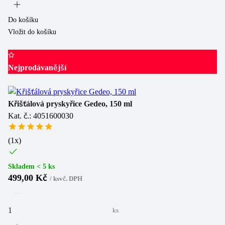
Do košíku
Vložit do košíku
Nejprodávanější
Křišťálová pryskyřice Gedeo, 150 ml
Kat. č.: 4051600030
(
1
x)
Skladem < 5 ks
499,00 Kč
/
ks
vč. DPH
ks