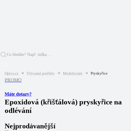
Optys.cz
Výtvarné potřeby
Modelování
Pryskyřice
PROMO
Máte dotazy?
Epoxidová (křišťálová) pryskyřice na
odlévání
Nejprodávanější