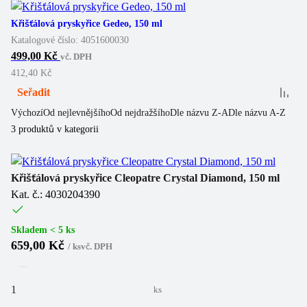
Křišťálová pryskyřice Gedeo, 150 ml
Katalogové číslo:
4051600030
499,00 Kč
vč. DPH
412,40 Kč
Seřadit
Výchozí
Od nejlevnějšího
Od nejdražšího
Dle názvu Z-A
Dle názvu A-Z
3
produktů v kategorii
Křišťálová pryskyřice Cleopatre Crystal Diamond, 150 ml
Kat. č.: 4030204390
Skladem < 5 ks
659,00 Kč
/
ks
vč. DPH
ks