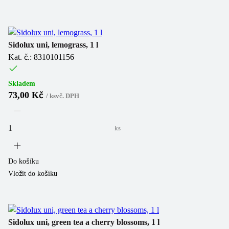
Sidolux uni, lemograss, 1 l
Kat. č.: 8310101156
Skladem
73,00 Kč
/
ks
vč. DPH
ks
Do košíku
Vložit do košíku
Sidolux uni, green tea a cherry blossoms, 1 l