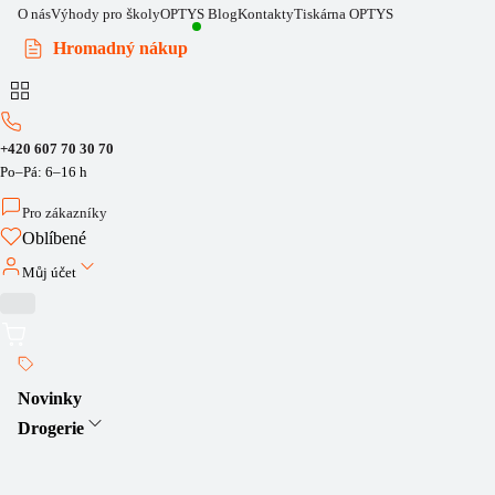
O nás
Výhody pro školy
OPTYS Blog
Kontakty
Tiskárna OPTYS
Hromadný nákup
+420 607 70 30 70
Po–Pá: 6–16 h
Pro zákazníky
Oblíbené
Můj účet
Novinky
Drogerie