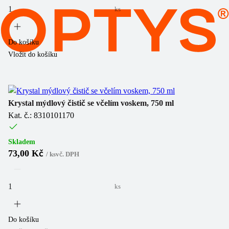
ks
Do košíku
Vložit do košíku
Krystal mýdlový čistič se včelím voskem, 750 ml
Kat. č.: 8310101170
Skladem
73,00 Kč
/
ks
vč. DPH
ks
Do košíku