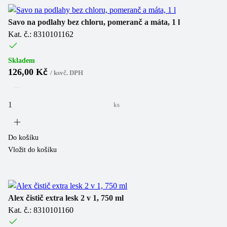
Savo na podlahy bez chloru, pomeranč a máta, 1 l
Kat. č.: 8310101162
Skladem
126,00 Kč
/
ks
vč. DPH
ks
Do košíku
Vložit do košíku
Alex čistič extra lesk 2 v 1, 750 ml
Kat. č.: 8310101160