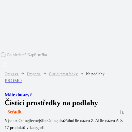
Optys.cz
Drogerie
Čisticí prostředky
Na podlahy
PROMO
Máte dotazy?
Čisticí prostředky na podlahy
Seřadit
Výchozí
Od nejlevnějšího
Od nejdražšího
Dle názvu Z-A
Dle názvu A-Z
17
produktů v kategorii