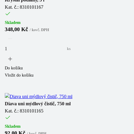
Kat. č.: 8310101167
Skladem
348,00 Kč
/
ks
vč. DPH
ks
Do košíku
Vložit do košíku
Diava uni mýdlový čistič, 750 ml
Kat. č.: 8310101165
Skladem
92,00 Kč
/
ks
vč. DPH