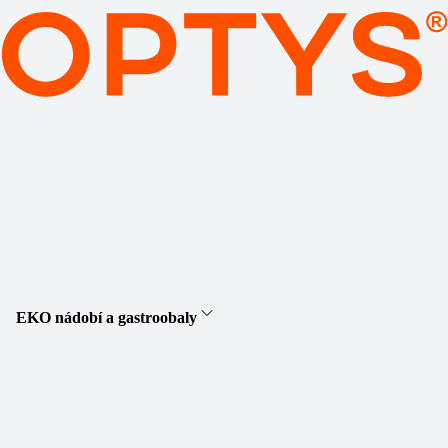
EKO nádobí a gastroobaly