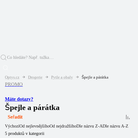
Optys.cz
Drogerie
Pytle a obaly
Špejle a párátka
PROMO
Máte dotazy?
Špejle a párátka
Seřadit
Výchozí
Od nejlevnějšího
Od nejdražšího
Dle názvu Z-A
Dle názvu A-Z
5
produktů v kategorii