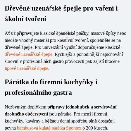
Dřevěné uzenářské špejle pro vaření i
školní tvoření
Ať už připravujete klasické španělské ptáčky, masové špízy nebo
hledáte vhodný materiál pro kreativní tvoření, spolehněte se na
dřevěné špejle. Pro univerzální využití doporučujeme klasické
dřevěné uzenářské špejle
. Rychlejší a pohodlnější napichování
surovin v profesionálních gastro provozech pak zajistí hrocené
lipové uzenářské špejle
.
Párátka do firemní kuchyňky i
profesionálního gastra
Nezbytným doplňkem
přípravy jednohubek a servírování
drobného občerstvení
jsou párátka. Pro menší firemní
kuchyňky, kavárny a běžnou denní spotřebu plně dostačují
pevná
bambusová kulatá párátka Spontex
o 200 kusech.