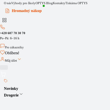
O nás
Výhody pro školy
OPTYS Blog
Kontakty
Tiskárna OPTYS
Hromadný nákup
+420 607 70 30 70
Po–Pá: 6–16 h
Pro zákazníky
Oblíbené
Můj účet
Novinky
Drogerie