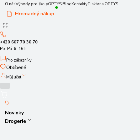
O nás
Výhody pro školy
OPTYS Blog
Kontakty
Tiskárna OPTYS
Hromadný nákup
+420 607 70 30 70
Po–Pá: 6–16 h
Pro zákazníky
Oblíbené
Můj účet
Novinky
Drogerie