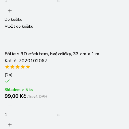
ks
Do košíku
Vložit do košíku
Fólie s 3D efektem, hvězdičky, 33 cm x 1 m
Kat. č.: 7020102067
(
2
x)
Skladem > 5 ks
99,00 Kč
/
ks
vč. DPH
ks