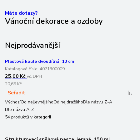
Máte dotazy?
Vánoční dekorace a ozdoby
Nejprodávanější
Plastová koule dvoudílná, 10 cm
Katalogové číslo:
4071300009
25,00 Kč
vč. DPH
20,66 Kč
Seřadit
Výchozí
Od nejlevnějšího
Od nejdražšího
Dle názvu Z-A
Dle názvu A-Z
54
produktů v kategorii
Strukturovací sněhová pasta, jemná, 150 ml