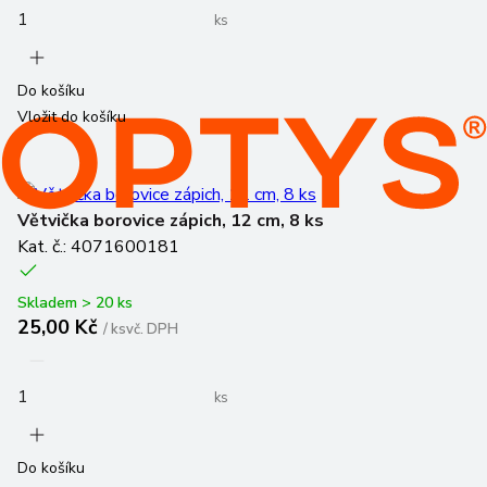
ks
Do košíku
Vložit do košíku
Větvička borovice zápich, 12 cm, 8 ks
Kat. č.: 4071600181
Skladem > 20 ks
25,00 Kč
/
ks
vč. DPH
ks
Do košíku