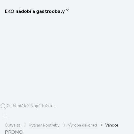
EKO nádobí a gastroobaly
Optys.cz
Výtvarné potřeby
Výroba dekorací
Vánoce
PROMO