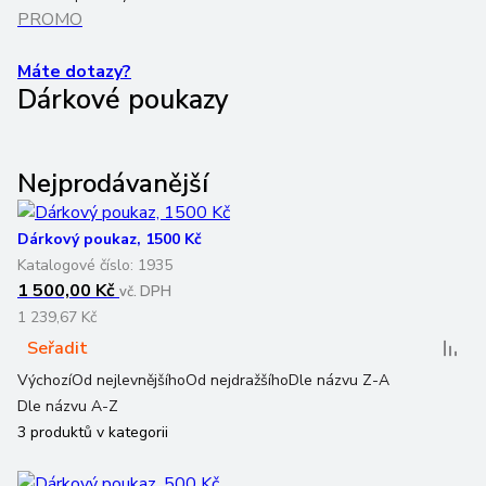
PROMO
Máte dotazy?
Dárkové poukazy
Nejprodávanější
Dárkový poukaz, 1500 Kč
Katalogové číslo:
1935
1 500,00 Kč
vč. DPH
1 239,67 Kč
Seřadit
Výchozí
Od nejlevnějšího
Od nejdražšího
Dle názvu Z-A
Dle názvu A-Z
3
produktů v kategorii