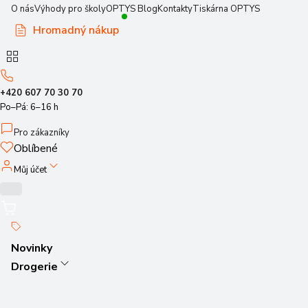
O nás
Výhody pro školy
OPTYS Blog
Kontakty
Tiskárna OPTYS
Hromadný nákup
+420 607 70 30 70
Po–Pá: 6–16 h
Pro zákazníky
Oblíbené
Můj účet
Novinky
Drogerie