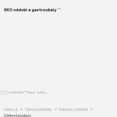
EKO nádobí a gastroobaly
Optys.cz
Výtvarné potřeby
Dárkový sortiment
Dárkové poukazy