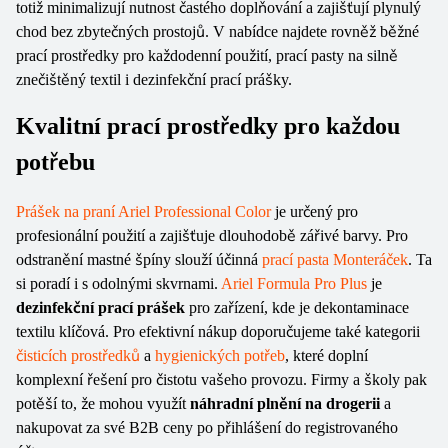
totiž minimalizují nutnost častého doplňování a zajišťují plynulý
chod bez zbytečných prostojů. V nabídce najdete rovněž běžné
prací prostředky pro každodenní použití, prací pasty na silně
znečištěný textil i dezinfekční prací prášky.
Kvalitní prací prostředky pro každou
potřebu
Prášek na praní Ariel Professional Color
je určený pro
profesionální použití a zajišťuje dlouhodobě zářivé barvy. Pro
odstranění mastné špíny slouží účinná
prací pasta Monteráček
. Ta
si poradí i s odolnými skvrnami.
Ariel Formula Pro Plus
je
dezinfekční prací prášek
pro zařízení, kde je dekontaminace
textilu klíčová. Pro efektivní nákup doporučujeme také kategorii
čisticích prostředků
a
hygienických potřeb
, které doplní
komplexní řešení pro čistotu vašeho provozu. Firmy a školy pak
potěší to, že mohou využít
náhradní plnění na drogerii
a
nakupovat za své B2B ceny po přihlášení do registrovaného