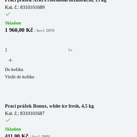
Kat. č.: 8310101689
Skladem
1 960,00 Kč
/
ks
vč. DPH
ks
Do košíku
Vložit do košíku
Prací prášek Bonux, white ice fresh, 4,5 kg
Kat. č.: 8310101687
Skladem
411,00 Kč
/
ks
vč. DPH