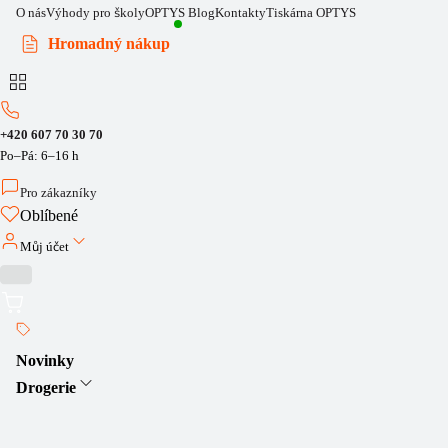
O nás
Výhody pro školy
OPTYS Blog
Kontakty
Tiskárna OPTYS
Hromadný nákup
+420 607 70 30 70
Po–Pá: 6–16 h
Pro zákazníky
Oblíbené
Můj účet
Novinky
Drogerie