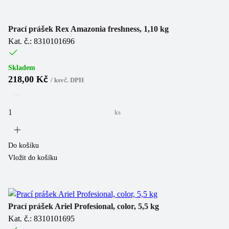
Prací prášek Rex Amazonia freshness, 1,10 kg
Kat. č.: 8310101696
Skladem
218,00 Kč
/
ks
vč. DPH
ks
Do košíku
Vložit do košíku
Prací prášek Ariel Profesional, color, 5,5 kg
Kat. č.: 8310101695