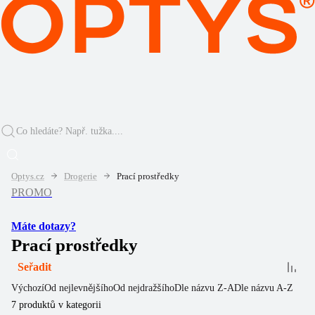
Optys.cz
Drogerie
Prací prostředky
PROMO
Máte dotazy?
Prací prostředky
Seřadit
Výchozí
Od nejlevnějšího
Od nejdražšího
Dle názvu Z-A
Dle názvu A-Z
7
produktů v kategorii