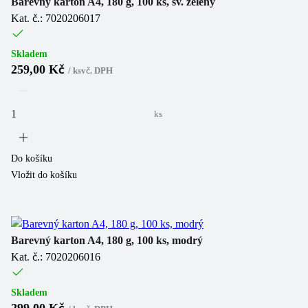
Barevný karton A4, 180 g, 100 ks, sv. zelený
Kat. č.: 7020206017
Skladem
259,00 Kč
/
ks
vč. DPH
ks
Do košíku
Vložit do košíku
Barevný karton A4, 180 g, 100 ks, modrý
Kat. č.: 7020206016
Skladem