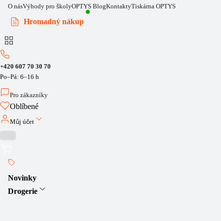
O nás
Výhody pro školy
OPTYS Blog
Kontakty
Tiskárna OPTYS
Hromadný nákup
+420 607 70 30 70
Po–Pá: 6–16 h
Pro zákazníky
Oblíbené
Můj účet
Novinky
Drogerie