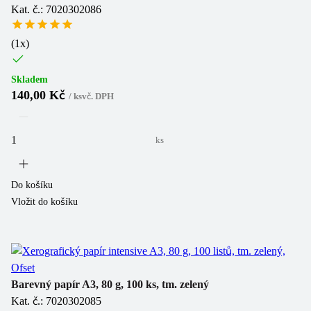
Kat. č.: 7020302086
(
1
x)
Skladem
140,00 Kč
/
ks
vč. DPH
ks
Do košíku
Vložit do košíku
Barevný papír A3, 80 g, 100 ks, tm. zelený
Kat. č.: 7020302085