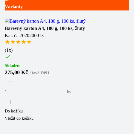
Varianty
Barevný karton A4, 180 g, 100 ks, žlutý
Kat. č.: 7020206013
(
1
x)
Skladem
275,00 Kč
/
ks
vč. DPH
ks
Do košíku
Vložit do košíku