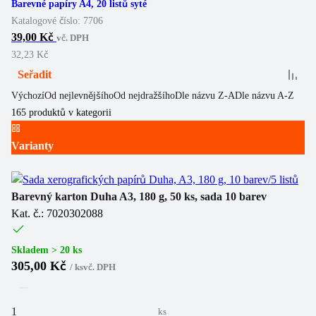
Barevné papíry A4, 20 listů syté
Katalogové číslo:
7706
39,00 Kč
vč. DPH
32,23 Kč
Seřadit
Výchozí
Od nejlevnějšího
Od nejdražšího
Dle názvu Z-A
Dle názvu A-Z
165
produktů v kategorii
Varianty
Barevný karton Duha A3, 180 g, 50 ks, sada 10 barev
Kat. č.: 7020302088
Skladem > 20 ks
305,00 Kč
/
ks
vč. DPH
ks