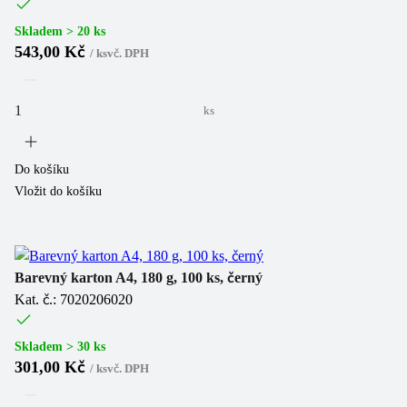
Skladem > 20 ks
543,00 Kč
/
ks
vč. DPH
ks
Do košíku
Vložit do košíku
Barevný karton A4, 180 g, 100 ks, černý
Kat. č.: 7020206020
Skladem > 30 ks
301,00 Kč
/
ks
vč. DPH