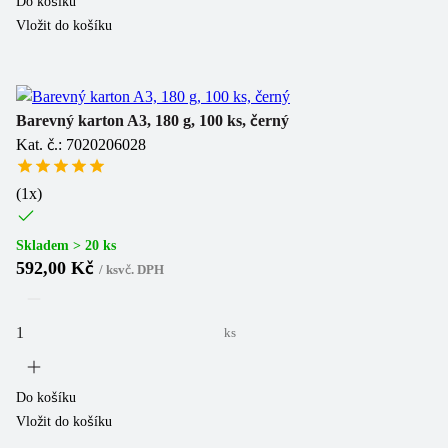
Do košíku
Vložit do košíku
Barevný karton A3, 180 g, 100 ks, černý
Kat. č.: 7020206028
(
1
x)
Skladem > 20 ks
592,00 Kč
/
ks
vč. DPH
ks
Do košíku
Vložit do košíku