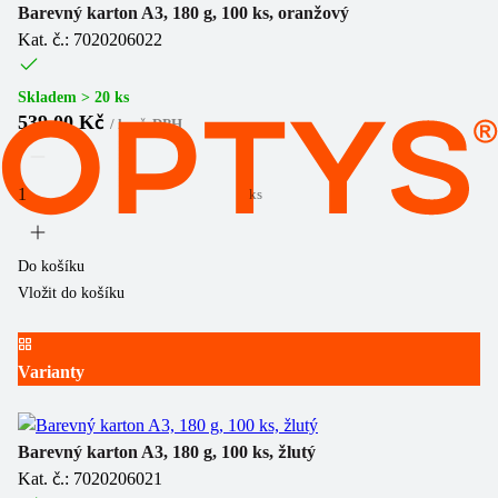
Barevný karton A3, 180 g, 100 ks, oranžový
Kat. č.: 7020206022
Skladem > 20 ks
539,00 Kč
/
ks
vč. DPH
ks
Do košíku
Vložit do košíku
Varianty
Barevný karton A3, 180 g, 100 ks, žlutý
Kat. č.: 7020206021