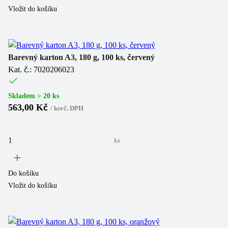
Vložit do košíku
Barevný karton A3, 180 g, 100 ks, červený
Kat. č.: 7020206023
Skladem > 20 ks
563,00 Kč
/
ks
vč. DPH
ks
Do košíku
Vložit do košíku