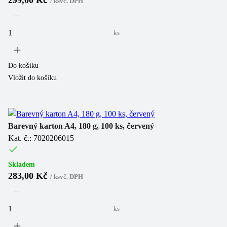
299,00 Kč
/
ks
vč. DPH
ks
Do košíku
Vložit do košíku
Barevný karton A4, 180 g, 100 ks, červený
Kat. č.: 7020206015
Skladem
283,00 Kč
/
ks
vč. DPH
ks