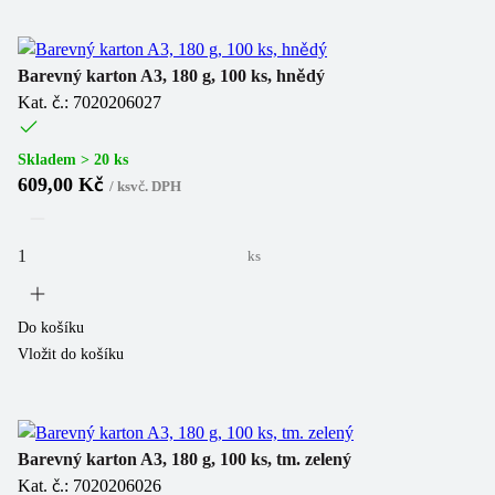
Barevný karton A3, 180 g, 100 ks, hnědý
Kat. č.: 7020206027
Skladem > 20 ks
609,00 Kč
/
ks
vč. DPH
ks
Do košíku
Vložit do košíku
Barevný karton A3, 180 g, 100 ks, tm. zelený
Kat. č.: 7020206026