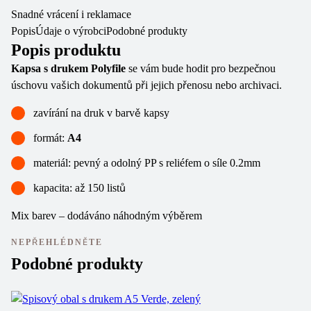
Snadné vrácení i reklamace
Popis
Údaje o výrobci
Podobné produkty
Popis produktu
Kapsa s drukem Polyfile
se vám bude hodit pro bezpečnou
úschovu vašich dokumentů při jejich přenosu nebo archivaci.
zavírání na druk v barvě kapsy
formát:
A4
materiál: pevný a odolný PP s reliéfem o síle 0.2mm
kapacita: až 150 listů
Mix barev – dodáváno náhodným výběrem
NEPŘEHLÉDNĚTE
Podobné produkty
Va