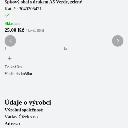
Spisový obal s drukem A5 Verde, zelený
Kat. č.: 3040205471
Sp
Ka
Skladem
25,00 Kč
/
ks
vč. DPH
Sk
2
ks
Do košíku
Vložit do košíku
Do
Vl
Údaje o výrobci
Výrobní společnost:
Václav Čížek s.r.o.
Adresa: