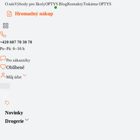
O nás
Výhody pro školy
OPTYS Blog
Kontakty
Tiskárna OPTYS
Hromadný nákup
+420 607 70 30 70
Po–Pá: 6–16 h
Pro zákazníky
Oblíbené
Můj účet
Novinky
Drogerie