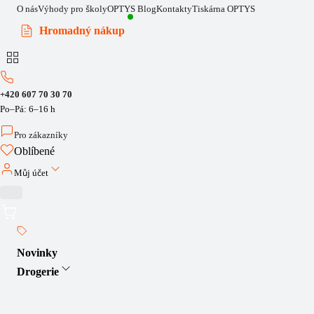
O nás
Výhody pro školy
OPTYS Blog
Kontakty
Tiskárna OPTYS
Hromadný nákup
+420 607 70 30 70
Po–Pá: 6–16 h
Pro zákazníky
Oblíbené
Můj účet
Novinky
Drogerie