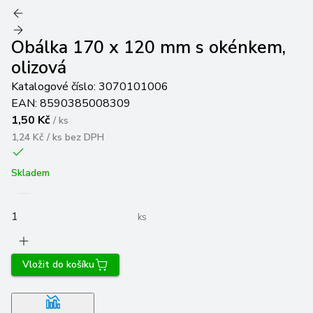
Obálka 170 x 120 mm s okénkem,
olizová
Katalogové číslo:
3070101006
EAN:
8590385008309
1,50 Kč
/
ks
1,24 Kč / ks
bez DPH
Skladem
ks
Vložit do košíku