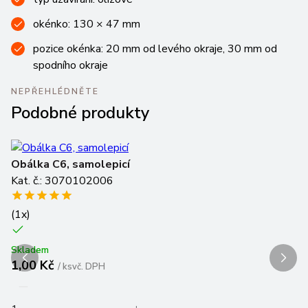
okénko: 130 × 47 mm
pozice okénka: 20 mm od levého okraje, 30 mm od
spodního okraje
NEPŘEHLÉDNĚTE
Podobné produkty
Obálka C6, samolepicí
O
Kat. č.: 3070102006
Ka
(
1
x)
Sk
7
Skladem
1,00 Kč
/
ks
vč. DPH