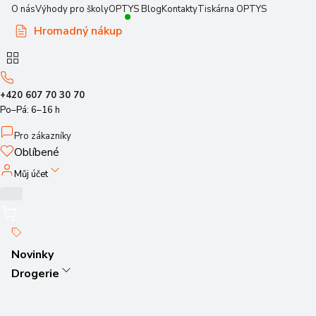
O nás
Výhody pro školy
OPTYS Blog
Kontakty
Tiskárna OPTYS
Hromadný nákup
+420 607 70 30 70
Po–Pá: 6–16 h
Pro zákazníky
Oblíbené
Můj účet
Novinky
Drogerie