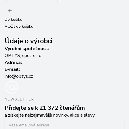
ks
Do
Vl
Do košíku
Vložit do košíku
Údaje o výrobci
Výrobní společnost:
OPTYS, spol. s r.o.
Adresa:
E-mail:
info@optys.cz
NEWSLETTER
Přidejte se k 21 372 čtenářům
a získejte nejzajímavější novinky, akce a slevy