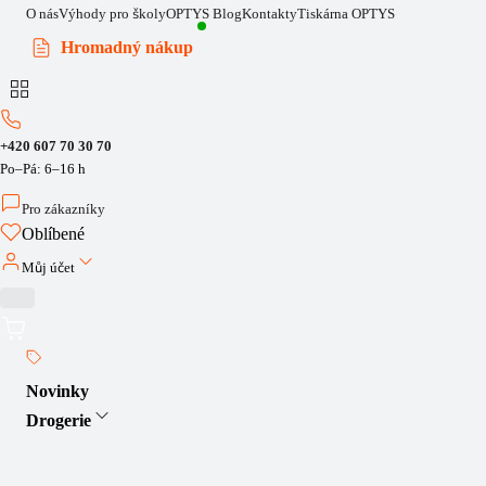
O nás
Výhody pro školy
OPTYS Blog
Kontakty
Tiskárna OPTYS
Hromadný nákup
+420 607 70 30 70
Po–Pá: 6–16 h
Pro zákazníky
Oblíbené
Můj účet
Novinky
Drogerie