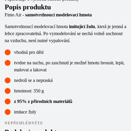
Popis produktu
Fimo Air -
samotvrdnoucí modelovací hmota
Samotvrdnoucí modelovací hmota
imitující žulu
, která je jemná a
lehce zpracovatelná. Po vymodelování se nechá volně uschnout
na vzduchu, není nutné vypalování.
vhodná pro děti
tvrdne na suchu, po zaschnutí je možné hmotu brousit, lepit,
malovat a lakovat
nedrolí se a nepraská
hmotnost: 350 g
z 95% z přírodních materiálů
imitace žuly
NEPŘEHLÉDNĚTE