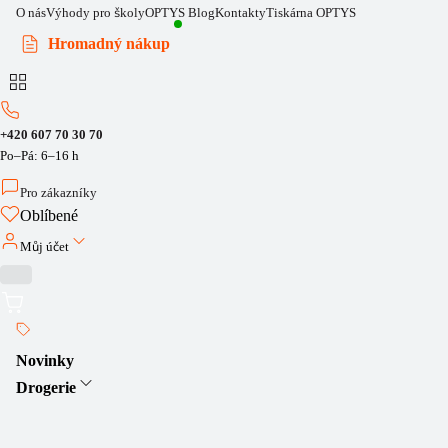
O nás
Výhody pro školy
OPTYS Blog
Kontakty
Tiskárna OPTYS
Hromadný nákup
+420 607 70 30 70
Po–Pá: 6–16 h
Pro zákazníky
Oblíbené
Můj účet
Novinky
Drogerie