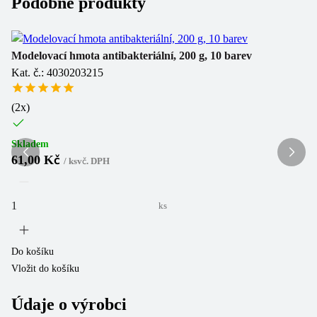
Podobné produkty
Modelovací hmota antibakteriální, 200 g, 10 barev
Fi
Kat. č.: 4030203215
Ka
(
2
x)
Sk
5
Skladem
61,00 Kč
/
ks
vč. DPH
ks
Do
Vl
Do košíku
Vložit do košíku
Údaje o výrobci