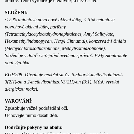
domov. Tento výrobek je efektivnější než CLIN.
SLOŽENÍ:
< 5 % aniontové povrchové aktivní látky, < 5 % neiontové
povrchové aktivní látky, parfémy
(Tetramethylacetyloctahydronaphtalenes, Amyl Salicylate,
Hexamethylindanopyran, Hexyl Cinnamal), konzervační činidla
(Methylchloroisothiazolinone, Methylisothiazolinone).
Složení je v době zveřejnění uvedeno správně. Vždy zkontrolujte
obal výrobku.
EUH208: Obsahuje reakční směs: 5-chlor-2-methylisothiazol-
3(2H)-on a 2-methylisothiazol-3(2H)-on (3:1). Může vyvolat
alergickou reakci.
VAROVÁNÍ:
Způsobuje vážné podráždění očí.
Uchovejte mimo dosah děti.
Dodržujte pokyny na obalu: