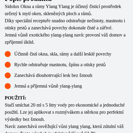
Sidolux Okna a rámy Ylang Ylang je účinný čisticí prostředek
určený k mytí oken, skleněných ploch a rámů.
Díky speciální receptuře snadno odstraňuje nečistoty, mastnotu i
otisky prstů a zanechává povrchy dokonale čisté a zářivé.
Jemná vůně exotického ylang-ylang navíc provoní váš domov a
zpříjemní úklid.
Účinně čistí okna, skla, rámy a další lesklé povrchy
Rychle odstraňuje mastnotu, špínu a otisky prstů
Zanechává dlouhotrvající lesk bez šmouh
Jemná a příjemná vůně ylang-ylang
POUŽITÍ:
Stačí smíchat 20 ml s 5 litry vody pro ekonomické a jednoduché
použití. Lze jej aplikovat s rozmývákem a stěrkou pro perfektní
výsledky bez šmouh.
Navíc zanechává osvěžující vůni ylang ylang, která zútulní váš