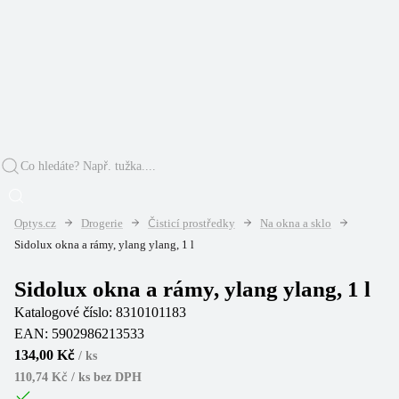
Optys.cz
Drogerie
Čisticí prostředky
Na okna a sklo
Sidolux okna a rámy, ylang ylang, 1 l
Sidolux okna a rámy, ylang ylang, 1 l
Katalogové číslo:
8310101183
EAN:
5902986213533
134,00 Kč
/
ks
110,74 Kč / ks
bez DPH