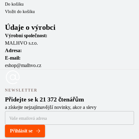
Do košíku
Do
Vložit do košíku
Vl
Údaje o výrobci
Výrobní společnost:
MALHVO s.r.o.
Adresa:
E-mail:
eshop@malhvo.cz
NEWSLETTER
Přidejte se k 21 372 čtenářům
a získejte nejzajímavější novinky, akce a slevy
Přihlásit se