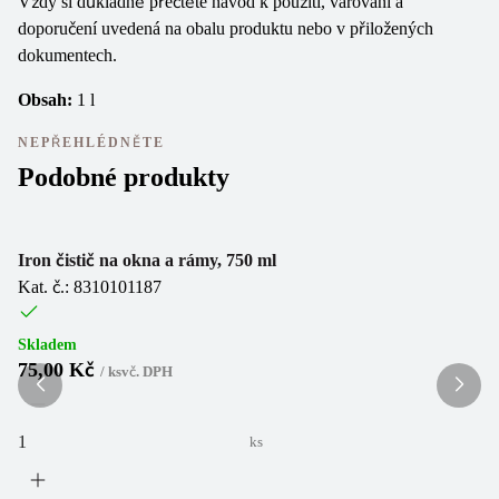
Vždy si důkladně přečtěte návod k použití, varování a
doporučení uvedená na obalu produktu nebo v přiložených
dokumentech.
Obsah:
1 l
NEPŘEHLÉDNĚTE
Podobné produkty
Iron čistič na okna a rámy, 750 ml
Si
Kat. č.: 8310101187
Ka
Skladem
Sk
75,00 Kč
7
/
ks
vč. DPH
ks