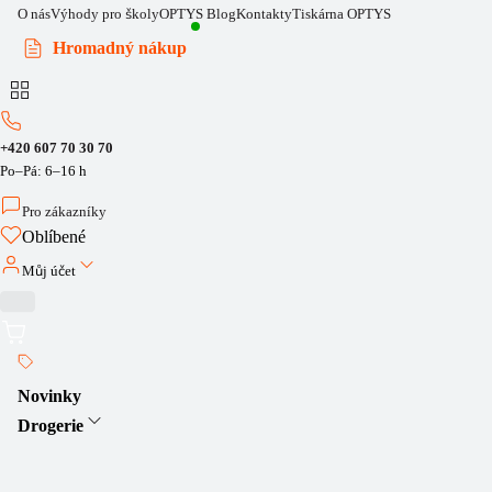
O nás
Výhody pro školy
OPTYS Blog
Kontakty
Tiskárna OPTYS
Hromadný nákup
+420 607 70 30 70
Po–Pá: 6–16 h
Pro zákazníky
Oblíbené
Můj účet
Novinky
Drogerie