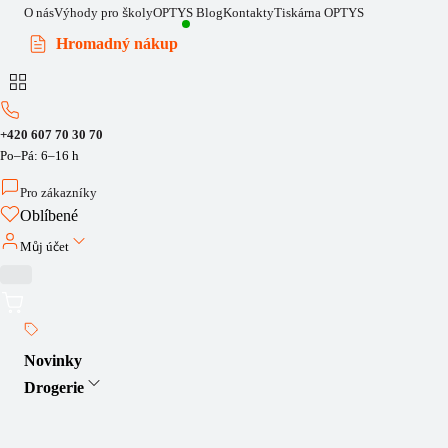
O nás
Výhody pro školy
OPTYS Blog
Kontakty
Tiskárna OPTYS
Hromadný nákup
+420 607 70 30 70
Po–Pá: 6–16 h
Pro zákazníky
Oblíbené
Můj účet
Novinky
Drogerie