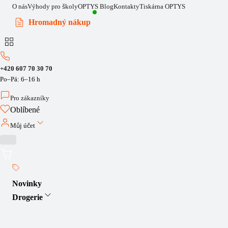
O nás
Výhody pro školy
OPTYS Blog
Kontakty
Tiskárna OPTYS
Hromadný nákup
+420 607 70 30 70
Po–Pá: 6–16 h
Pro zákazníky
Oblíbené
Můj účet
Novinky
Drogerie