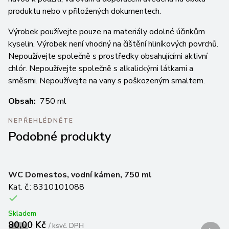
produktu nebo v přiložených dokumentech.
Výrobek používejte pouze na materiály odolné účinkům
kyselin. Výrobek není vhodný na čištění hliníkových povrchů.
Nepoužívejte společně s prostředky obsahujícími aktivní
chlór. Nepoužívejte společně s alkalickými látkami a
směsmi. Nepoužívejte na vany s poškozeným smaltem.
Obsah:
750 ml
NEPŘEHLÉDNĚTE
Podobné produkty
WC Domestos, vodní kámen, 750 ml
W
Kat. č.: 8310101088
Ka
Skladem
Sk
80,00 Kč
7
/
ks
vč. DPH