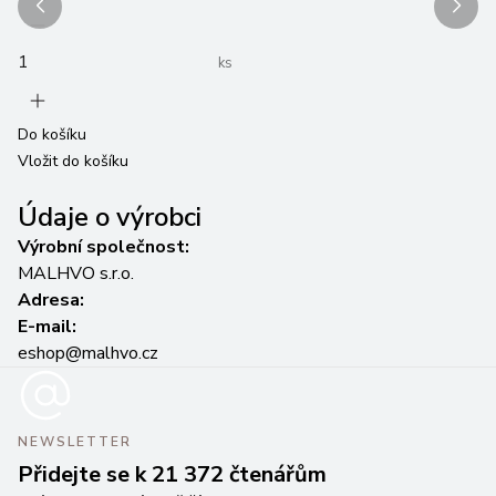
ks
Do košíku
Do
Vložit do košíku
Vl
Údaje o výrobci
Výrobní společnost:
MALHVO s.r.o.
Adresa:
E-mail:
eshop@malhvo.cz
NEWSLETTER
Přidejte se k 21 372 čtenářům