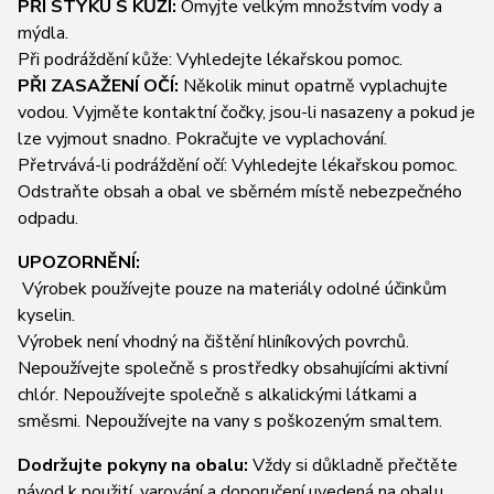
PŘI STYKU S KŮŽÍ:
Omyjte velkým množstvím vody a
mýdla.
Při podráždění kůže: Vyhledejte lékařskou pomoc.
PŘI ZASAŽENÍ OČÍ:
Několik minut opatrně vyplachujte
vodou. Vyjměte kontaktní čočky, jsou-li nasazeny a pokud je
lze vyjmout snadno. Pokračujte ve vyplachování.
Přetrvává-li podráždění očí: Vyhledejte lékařskou pomoc.
Odstraňte obsah a obal ve sběrném místě nebezpečného
odpadu.
UPOZORNĚNÍ:
Výrobek používejte pouze na materiály odolné účinkům
kyselin.
Výrobek není vhodný na čištění hliníkových povrchů.
Nepoužívejte společně s prostředky obsahujícími aktivní
chlór. Nepoužívejte společně s alkalickými látkami a
směsmi. Nepoužívejte na vany s poškozeným smaltem.
Dodržujte pokyny na obalu:
Vždy si důkladně přečtěte
návod k použití, varování a doporučení uvedená na obalu