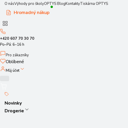
O nás
Výhody pro školy
OPTYS Blog
Kontakty
Tiskárna OPTYS
Hromadný nákup
+420 607 70 30 70
Po–Pá: 6–16 h
Pro zákazníky
Oblíbené
Můj účet
Novinky
Drogerie