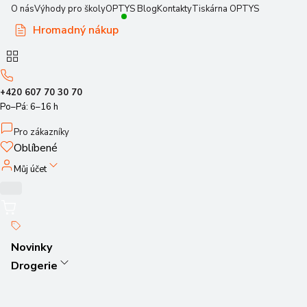
O nás
Výhody pro školy
OPTYS Blog
Kontakty
Tiskárna OPTYS
Hromadný nákup
+420 607 70 30 70
Po–Pá: 6–16 h
Pro zákazníky
Oblíbené
Můj účet
Novinky
Drogerie