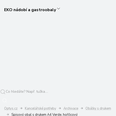
EKO nádobí a gastroobaly
Optys.cz
Kancelářské potřeby
Archivace
Obálky s drukem
Spisový obal s drukem A4 Verde, hořčicový