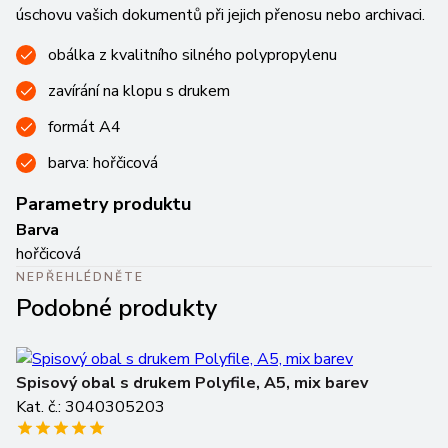
úschovu vašich dokumentů při jejich přenosu nebo archivaci.
obálka z kvalitního silného polypropylenu
zavírání na klopu s drukem
formát A4
barva: hořčicová
Parametry produktu
Barva
hořčicová
NEPŘEHLÉDNĚTE
Podobné produkty
Spisový obal s drukem Polyfile, A5, mix barev
S
Kat. č.: 3040305203
Ka