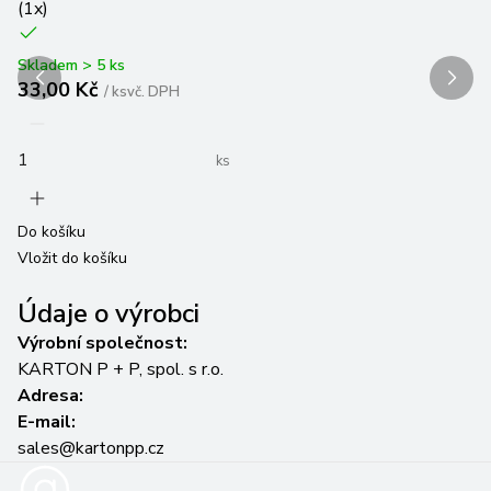
(
1
x)
Sk
3
Skladem > 5 ks
33,00 Kč
/
ks
vč. DPH
ks
Do
Vl
Do košíku
Vložit do košíku
Údaje o výrobci
Výrobní společnost:
KARTON P + P, spol. s r.o.
Adresa:
E-mail:
sales@kartonpp.cz