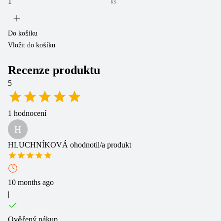
ks
Do košíku
Do
Vložit do košíku
Vl
Recenze produktu
5
1
hodnocení
H
HLUCHNÍKOVÁ
ohodnotil/a produkt
10 months ago
|
Ověřený nákup