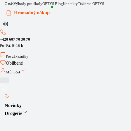
O nás
Výhody pro školy
OPTYS Blog
Kontakty
Tiskárna OPTYS
Hromadný nákup
+420 607 70 30 70
Po–Pá: 6–16 h
Pro zákazníky
Oblíbené
Můj účet
Novinky
Drogerie