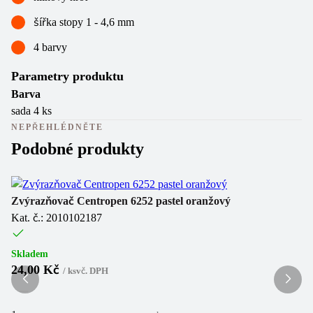
šířka stopy 1 - 4,6 mm
4 barvy
Parametry produktu
Barva
sada 4 ks
NEPŘEHLÉDNĚTE
Podobné produkty
Zvýrazňovač Centropen 6252 pastel oranžový
Zv
Kat. č.: 2010102187
Ka
Skladem
Sk
24,00 Kč
1
/
ks
vč. DPH