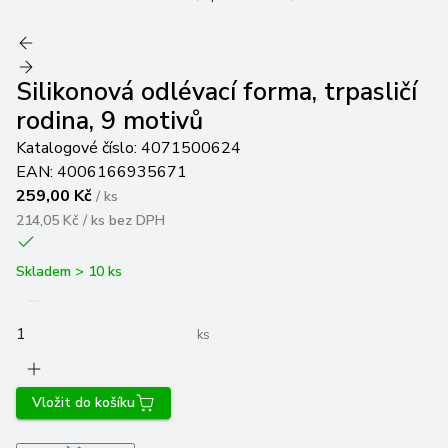
Silikonová odlévací forma, trpasličí
rodina, 9 motivů
Katalogové číslo:
4071500624
EAN:
4006166935671
259,00 Kč
/
ks
214,05 Kč / ks
bez DPH
Skladem > 10 ks
ks
Vložit do košíku