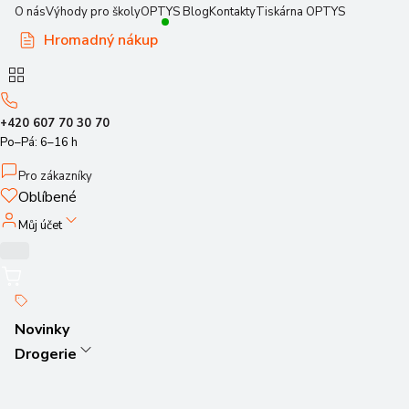
O nás
Výhody pro školy
OPTYS Blog
Kontakty
Tiskárna OPTYS
Hromadný nákup
+420 607 70 30 70
Po–Pá: 6–16 h
Pro zákazníky
Oblíbené
Můj účet
Novinky
Drogerie