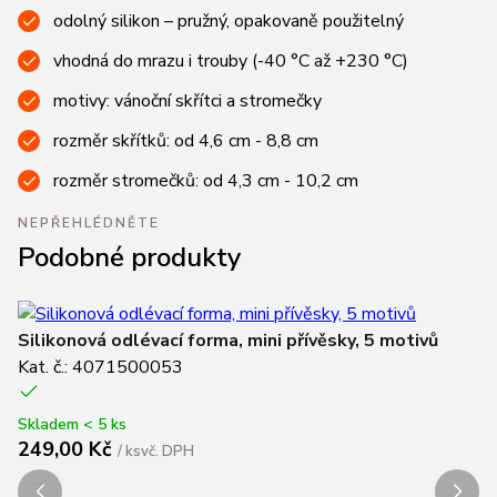
odolný silikon – pružný, opakovaně použitelný
vhodná do mrazu i trouby (-40 °C až +230 °C)
motivy: vánoční skřítci a stromečky
rozměr skřítků: od 4,6 cm - 8,8 cm
rozměr stromečků: od 4,3 cm - 10,2 cm
NEPŘEHLÉDNĚTE
Podobné produkty
Silikonová odlévací forma, mini přívěsky, 5 motivů
Si
Kat. č.: 4071500053
Ka
(
1
Skladem < 5 ks
249,00 Kč
/
ks
vč. DPH
Sk