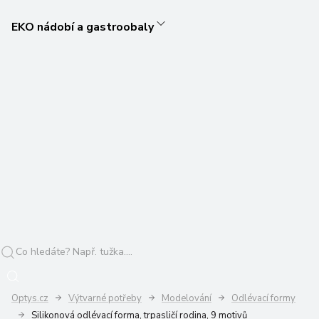
EKO nádobí a gastroobaly
Optys.cz
Výtvarné potřeby
Modelování
Odlévací formy
Silikonová odlévací forma, trpasličí rodina, 9 motivů