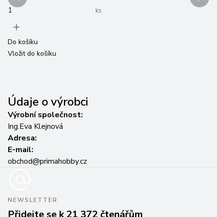
2
ks
Do košíku
Vložit do košíku
Do
Vl
Údaje o výrobci
Výrobní společnost:
Ing.Eva Klejnová
Adresa:
E-mail:
obchod@primahobby.cz
NEWSLETTER
Přidejte se k 21 372 čtenářům