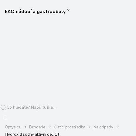
EKO nádobí a gastroobaly
Optys.cz
Drogerie
Čisticí prostředky
Na odpady
Hydroxid sodný aktivní gel, 1 l