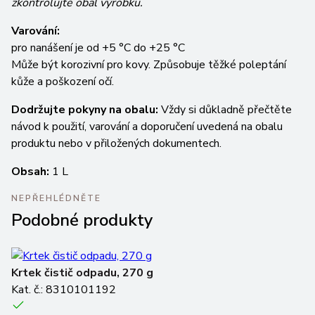
zkontrolujte obal výrobku.
Varování:
pro nanášení je od +5 °C do +25 °C
Může být korozivní pro kovy. Způsobuje těžké poleptání
kůže a poškození očí.
Dodržujte pokyny na obalu:
Vždy si důkladně přečtěte
návod k použití, varování a doporučení uvedená na obalu
produktu nebo v přiložených dokumentech.
Obsah:
1 L
NEPŘEHLÉDNĚTE
Podobné produkty
Krtek čistič odpadu, 270 g
Kr
Kat. č.: 8310101192
Ka