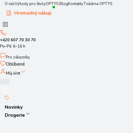
O nás
Výhody pro školy
OPTYS Blog
Kontakty
Tiskárna OPTYS
Hromadný nákup
+420 607 70 30 70
Po–Pá: 6–16 h
Pro zákazníky
Oblíbené
Můj účet
Novinky
Drogerie