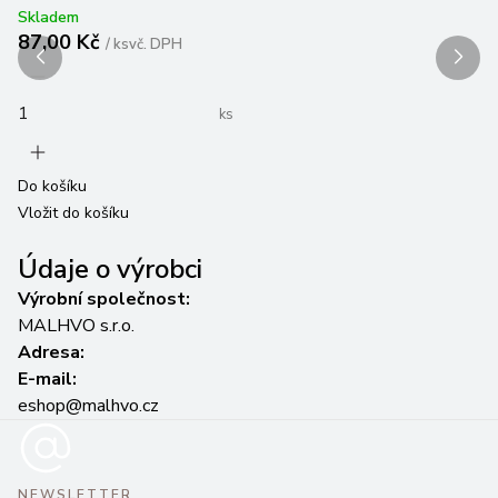
Skladem
Sk
87,00 Kč
1
/
ks
vč. DPH
ks
Do košíku
Do
Vložit do košíku
Vl
Údaje o výrobci
Výrobní společnost:
MALHVO s.r.o.
Adresa:
E-mail:
eshop@malhvo.cz
NEWSLETTER