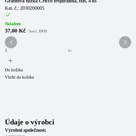
Grafitová tužka Cricco trojhranná, HB, 4 ks
Kat. č.: 2030200005
(
3
Skladem
Sk
37,00 Kč
5
/
ks
vč. DPH
ks
Do košíku
Do
Vložit do košíku
Vl
Údaje o výrobci
Výrobní společnost: