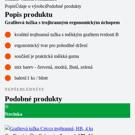
Popis
Údaje o výrobci
Podobné produkty
Popis produktu
Grafitová tužka s trojhranným ergonomickým úchopem
kvalitní trojhranná tužka s měkkým grafitem tvrdosti B
ergonomický tvar pro pohodlné držení
součástí je praktická měkká guma
mix barev - červená, modrá, žlutá, zelená
balení:1 ks / blistr
NEPŘEHLÉDNĚTE
Podobné produkty
Novinka
Gr
Ka