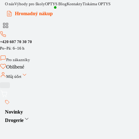
O nás
Výhody pro školy
OPTYS Blog
Kontakty
Tiskárna OPTYS
Hromadný nákup
+420 607 70 30 70
Po–Pá: 6–16 h
Pro zákazníky
Oblíbené
Můj účet
Novinky
Drogerie