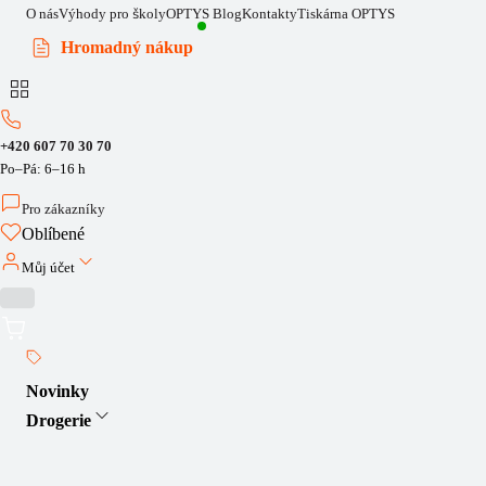
O nás
Výhody pro školy
OPTYS Blog
Kontakty
Tiskárna OPTYS
Hromadný nákup
+420 607 70 30 70
Po–Pá: 6–16 h
Pro zákazníky
Oblíbené
Můj účet
Novinky
Drogerie