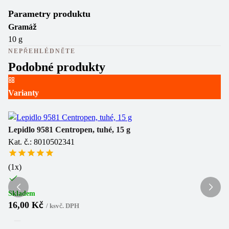
Parametry produktu
Gramáž
10 g
NEPŘEHLÉDNĚTE
Podobné produkty
Varianty
Le
Ka
Lepidlo 9581 Centropen, tuhé, 15 g
Kat. č.: 8010502341
(
1
(
1
x)
Sk
3
Skladem
16,00 Kč
/
ks
vč. DPH