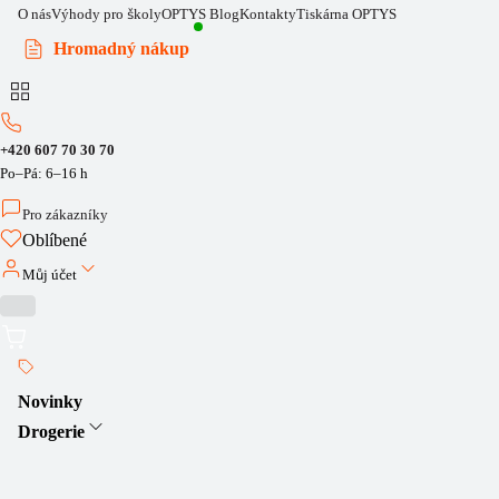
O nás
Výhody pro školy
OPTYS Blog
Kontakty
Tiskárna OPTYS
Hromadný nákup
+420 607 70 30 70
Po–Pá: 6–16 h
Pro zákazníky
Oblíbené
Můj účet
Novinky
Drogerie