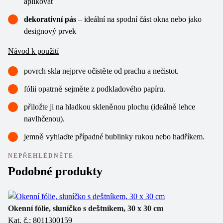
aplikovat
dekorativní pás
– ideální na spodní část okna nebo jako
designový prvek
Návod k použití
povrch skla nejprve očistěte od prachu a nečistot.
fólii opatrně sejměte z podkladového papíru.
přiložte ji na hladkou skleněnou plochu (ideálně lehce
navlhčenou).
jemně vyhlaďte případné bublinky rukou nebo hadříkem.
NEPŘEHLÉDNĚTE
Podobné produkty
Okenní fólie, sluníčko s deštníkem, 30 x 30 cm
Ok
Kat. č.: 8011300159
Ka