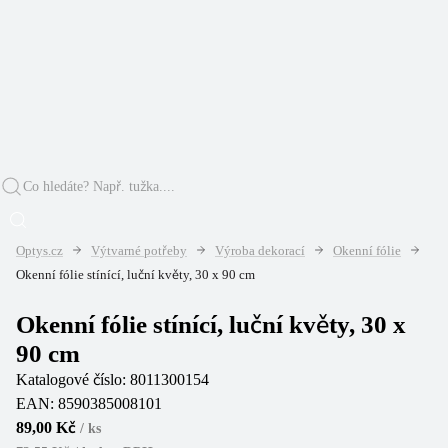
Optys.cz
Výtvarné potřeby
Výroba dekorací
Okenní fólie
Okenní fólie stínící, luční květy, 30 x 90 cm
Okenní fólie stínící, luční květy, 30 x
90 cm
Katalogové číslo:
8011300154
EAN:
8590385008101
89,00 Kč
/
ks