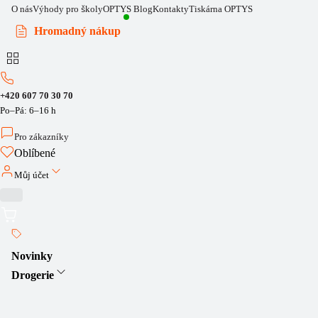
O nás
Výhody pro školy
OPTYS Blog
Kontakty
Tiskárna OPTYS
Hromadný nákup
+420 607 70 30 70
Po–Pá: 6–16 h
Pro zákazníky
Oblíbené
Můj účet
Novinky
Drogerie