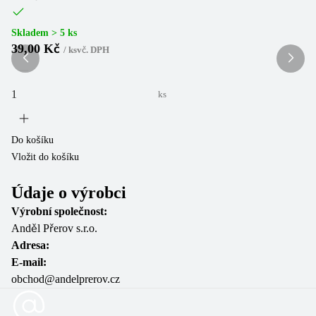
Skladem > 5 ks
Sk
39,00 Kč
4
/
ks
vč. DPH
ks
Do košíku
Do
Vložit do košíku
Vl
Údaje o výrobci
Výrobní společnost:
Anděl Přerov s.r.o.
Adresa:
E-mail:
obchod@andelprerov.cz