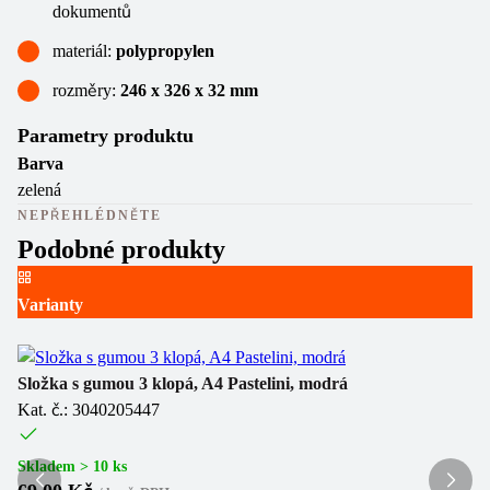
dokumentů
materiál:
polypropylen
rozměry:
246 x 326 x 32 mm
Parametry produktu
Barva
zelená
NEPŘEHLÉDNĚTE
Podobné produkty
Varianty
Ka
Ka
Složka s gumou 3 klopá, A4 Pastelini, modrá
Kat. č.: 3040205447
Sk
1
Skladem > 10 ks