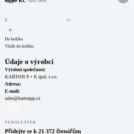
69,00 Kč
/
ks
vč. DPH
ks
Do
Vl
Do košíku
Vložit do košíku
Údaje o výrobci
Výrobní společnost:
KARTON P + P, spol. s r.o.
Adresa:
E-mail:
sales@kartonpp.cz
NEWSLETTER
Přidejte se k 21 372 čtenářům