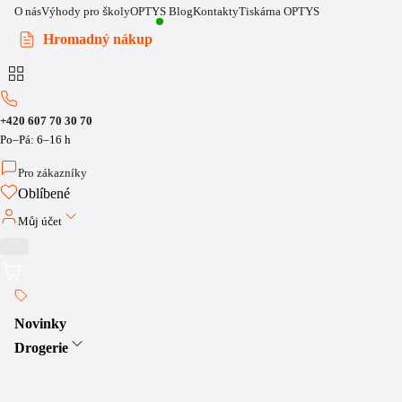
O nás
Výhody pro školy
OPTYS Blog
Kontakty
Tiskárna OPTYS
Hromadný nákup
+420 607 70 30 70
Po–Pá: 6–16 h
Pro zákazníky
Oblíbené
Můj účet
Novinky
Drogerie