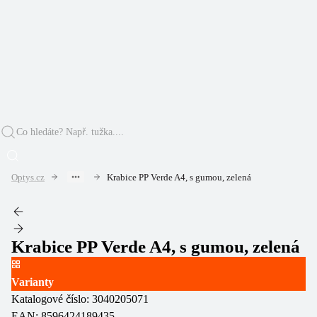
Optys.cz
Krabice PP Verde A4, s gumou, zelená
Krabice PP Verde A4, s gumou, zelená
Varianty
Katalogové číslo:
3040205071
EAN:
8596424189435