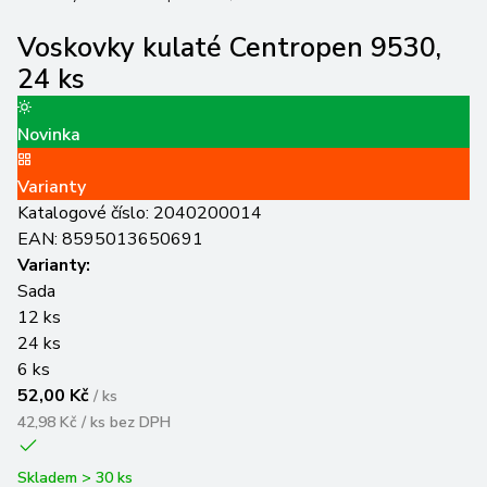
Voskovky kulaté Centropen 9530,
24 ks
Novinka
Varianty
Katalogové číslo:
2040200014
EAN:
8595013650691
Varianty:
Sada
12 ks
24 ks
6 ks
52,00 Kč
/
ks
42,98 Kč / ks
bez DPH
Skladem > 30 ks