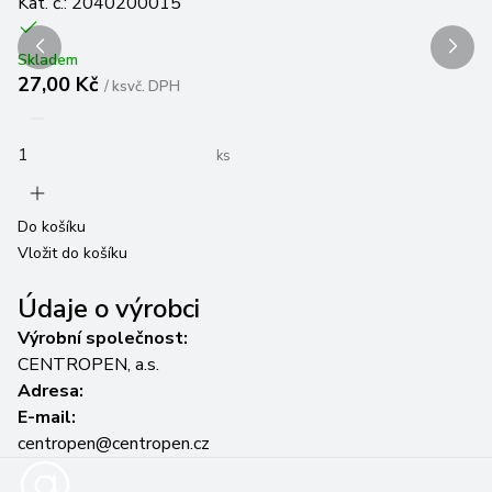
Kat. č.: 2040200015
Skladem
27,00 Kč
/
ks
vč. DPH
Do
Vl
ks
Do košíku
Vložit do košíku
Údaje o výrobci
Výrobní společnost:
CENTROPEN, a.s.
Adresa:
E-mail:
centropen@centropen.cz