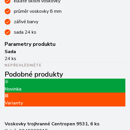
kulaté školní voskovky
průměr voskovky 8 mm
zářivé barvy
sada 24 ks
Parametry produktu
Sada
24 ks
NEPŘEHLÉDNĚTE
Podobné produkty
Novinka
V
Varianty
Ka
Sk
Voskovky trojhranné Centropen 9531, 6 ks
5