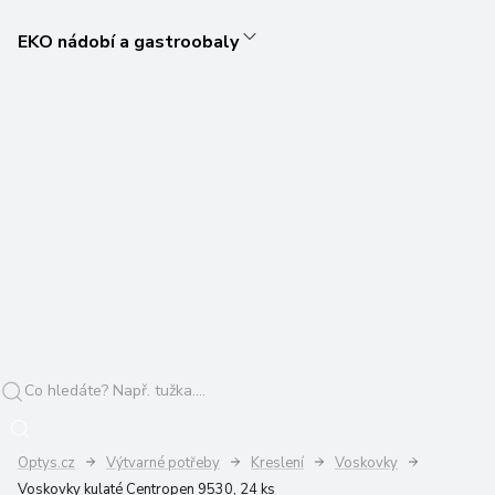
EKO nádobí a gastroobaly
Optys.cz
Výtvarné potřeby
Kreslení
Voskovky
Voskovky kulaté Centropen 9530, 24 ks