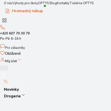
O nás
Výhody pro školy
OPTYS Blog
Kontakty
Tiskárna OPTYS
Hromadný nákup
+420 607 70 30 70
Po–Pá: 6–16 h
Pro zákazníky
Oblíbené
Můj účet
Novinky
Drogerie