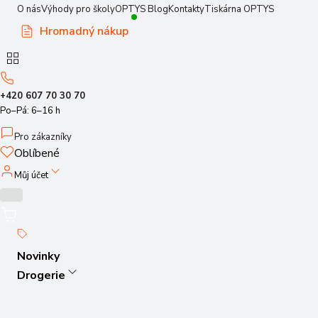
O nás
Výhody pro školy
OPTYS Blog
Kontakty
Tiskárna OPTYS
Hromadný nákup
+420 607 70 30 70
Po–Pá: 6–16 h
Pro zákazníky
Oblíbené
Můj účet
Novinky
Drogerie