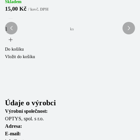
(
1
Skladem
15,00 Kč
/
ks
vč. DPH
Sk
2
ks
Do košíku
Vložit do košíku
Do
Vl
Údaje o výrobci
Výrobní společnost:
OPTYS, spol. s r.o.
Adresa:
E-mail: