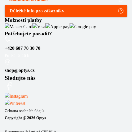
Důležité info pro zákazníky
Možnosti platby
Potřebujete poradit?
+420 607 70 30 70
Po–Pá: 6–16 h
shop@optys.cz
Sledujte nás
Ochrana osobních údajů
Copyright @
2026
Optys
|
E-commerce řešení od GERYLA