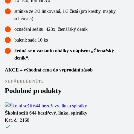
20 listů, formát A4
stránka ze 2/3 linkovaná, 1/3 čistá (pro kresby, mapky,
schémata)
označení sešitu: 423x, čtenářský deník
balení: sada 10 ks
Jedná se o variantu obálky s nápisem „Čtenářský
deník“.
AKCE – výhodná cena do vyprodání zásob
NEPŘEHLÉDNĚTE
Podobné produkty
Školní sešit 644 bezdřevý, linka, spirálky
Šk
Kat. č.: 2168
Ka