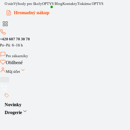
O nás
Výhody pro školy
OPTYS Blog
Kontakty
Tiskárna OPTYS
Hromadný nákup
+420 607 70 30 70
Po–Pá: 6–16 h
Pro zákazníky
Oblíbené
Můj účet
Novinky
Drogerie