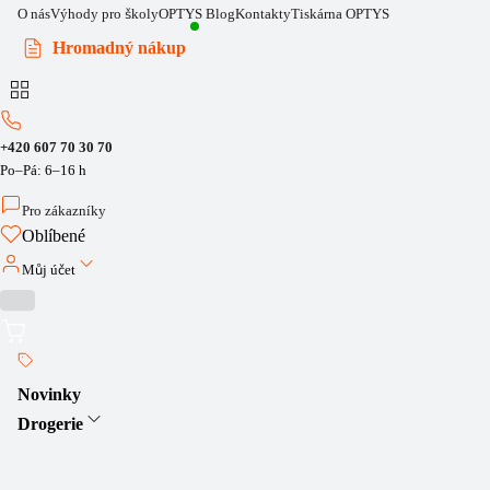
O nás
Výhody pro školy
OPTYS Blog
Kontakty
Tiskárna OPTYS
Hromadný nákup
+420 607 70 30 70
Po–Pá: 6–16 h
Pro zákazníky
Oblíbené
Můj účet
Novinky
Drogerie