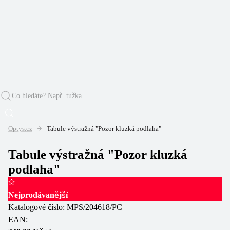
Optys.cz
Tabule výstražná "Pozor kluzká podlaha"
Tabule výstražná "Pozor kluzká
podlaha"
Nejprodávanější
Katalogové číslo:
MPS/204618/PC
EAN: