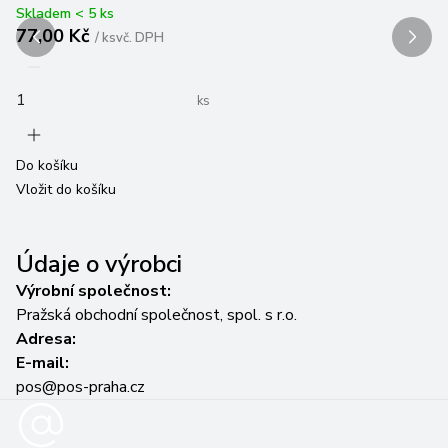
Skladem < 5 ks
77,00 Kč
Sk
/
ks
vč. DPH
7
ks
Do košíku
Vložit do košíku
Do
Vl
Údaje o výrobci
Výrobní společnost:
Pražská obchodní společnost, spol. s r.o.
Adresa:
E-mail:
pos@pos-praha.cz