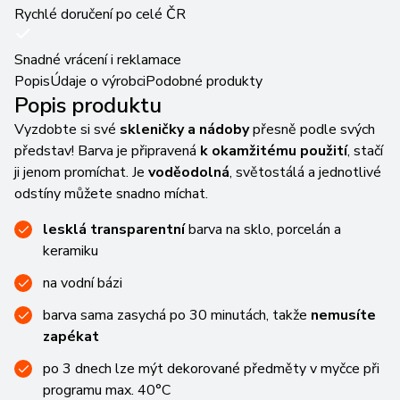
Rychlé doručení po celé ČR
Snadné vrácení i reklamace
Popis
Údaje o výrobci
Podobné produkty
Popis produktu
Vyzdobte si své
skleničky a nádoby
přesně podle svých
představ! Barva je připravená
k okamžitému použití
, stačí
ji jenom promíchat. Je
voděodolná
, světostálá a jednotlivé
odstíny můžete snadno míchat.
lesklá transparentní
barva na sklo, porcelán a
keramiku
na vodní bázi
barva sama zasychá po 30 minutách, takže
nemusíte
zapékat
po 3 dnech lze mýt dekorované předměty v myčce při
programu max. 40°C