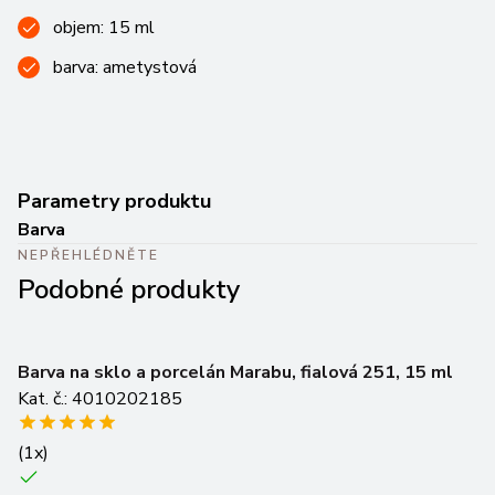
objem: 15 ml
barva: ametystová
Parametry produktu
Barva
NEPŘEHLÉDNĚTE
Podobné produkty
Barva na sklo a porcelán Marabu, fialová 251, 15 ml
Ba
Kat. č.: 4010202185
1
Ka
(
1
x)
(
1