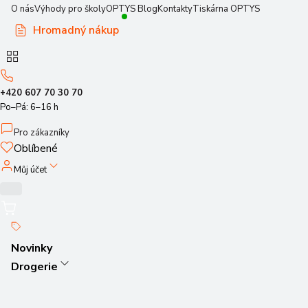
O nás
Výhody pro školy
OPTYS Blog
Kontakty
Tiskárna OPTYS
Hromadný nákup
+420 607 70 30 70
Po–Pá: 6–16 h
Pro zákazníky
Oblíbené
Můj účet
Novinky
Drogerie