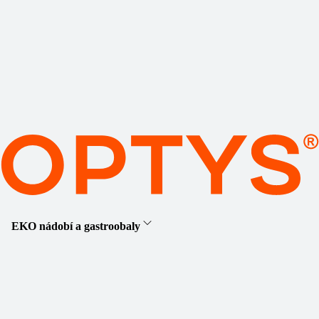
EKO nádobí a gastroobaly