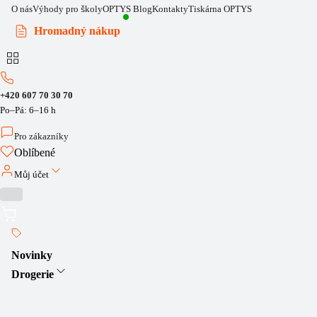
O nás
Výhody pro školy
OPTYS Blog
Kontakty
Tiskárna OPTYS
Hromadný nákup
+420 607 70 30 70
Po–Pá: 6–16 h
Pro zákazníky
Oblíbené
Můj účet
Novinky
Drogerie