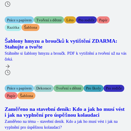
Práce s papírem
Tvoření s dětmi
Léto
Pro rodiče
Papír
Razítka
Šablona
Šablony hmyzu a broučků k vytištění ZDARMA:
Stahujte a tvořte
Stáhněte si šablony hmyzu a broučk. PDF k vytištění a tvoření už na vás
čeká.
Práce s papírem
Dekorace
Tvoření s dětmi
Pro školy
Pro rodiče
Papír
Šablona
Zaměřeno na stavební deník: Kdo a jak ho musí vést
i jak na vyplnění pro úspěšnou kolaudaci
Zaměřeno na téma – stavební deník. Kdo a jak ho musí vést i jak na
vyplnění pro úspěšnou kolaudaci?