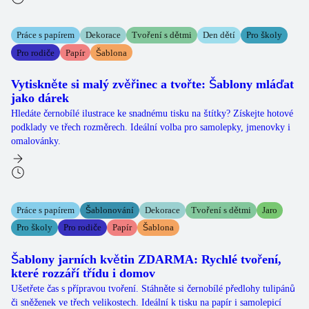
Práce s papírem
Dekorace
Tvoření s dětmi
Den dětí
Pro školy
Pro rodiče
Papír
Šablona
Vytiskněte si malý zvěřinec a tvořte: Šablony mláďat
jako dárek
Hledáte černobílé ilustrace ke snadnému tisku na štítky? Získejte hotové
podklady ve třech rozměrech. Ideální volba pro samolepky, jmenovky i
omalovánky.
Práce s papírem
Šablonování
Dekorace
Tvoření s dětmi
Jaro
Pro školy
Pro rodiče
Papír
Šablona
Šablony jarních květin ZDARMA: Rychlé tvoření,
které rozzáří třídu i domov
Ušetřete čas s přípravou tvoření. Stáhněte si černobílé předlohy tulipánů
či sněženek ve třech velikostech. Ideální k tisku na papír i samolepicí