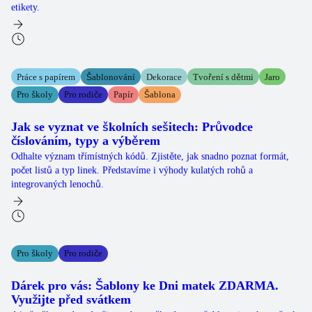
etikety.
Práce s papírem
Šablonování
Dekorace
Tvoření s dětmi
Jaro
Pro školy
Pro rodiče
Papír
Šablona
Jak se vyznat ve školních sešitech: Průvodce
číslováním, typy a výběrem
Odhalte význam třímístných kódů. Zjistěte, jak snadno poznat formát,
počet listů a typ linek. Představíme i výhody kulatých rohů a
integrovaných lenochů.
Pro školy
Pro rodiče
Dárek pro vás: Šablony ke Dni matek ZDARMA.
Využijte před svátkem