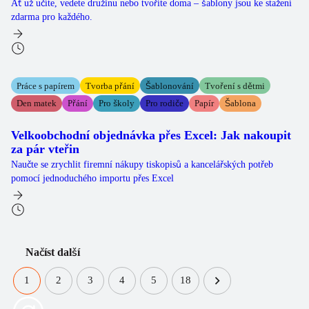
Ať už učíte, vedete družinu nebo tvoříte doma – šablony jsou ke stažení
zdarma pro každého.
Práce s papírem
Tvorba přání
Šablonování
Tvoření s dětmi
Den matek
Přání
Pro školy
Pro rodiče
Papír
Šablona
Velkoobchodní objednávka přes Excel: Jak nakoupit
za pár vteřin
Naučte se zrychlit firemní nákupy tiskopisů a kancelářských potřeb
pomocí jednoduchého importu přes Excel
Načíst další
1
2
3
4
5
18