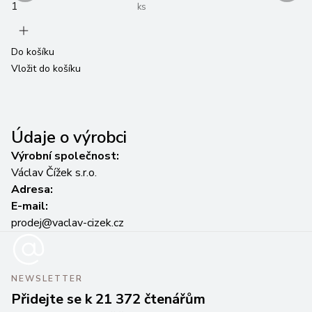
ks
Do košíku
Do
Vložit do košíku
Vl
Údaje o výrobci
Výrobní společnost:
Václav Čížek s.r.o.
Adresa:
E-mail:
prodej@vaclav-cizek.cz
NEWSLETTER
Přidejte se k 21 372 čtenářům