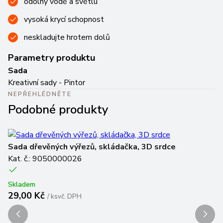
odolný vodě a světlu
vysoká krycí schopnost
neskladujte hrotem dolů
Parametry produktu
Sada
Kreativní sady - Pintor
NEPŘEHLÉDNĚTE
Podobné produkty
Sada dřevěných výřezů, skládačka, 3D srdce
Pi
Kat. č.: 9050000026
Ka
Skladem
Sk
29,00 Kč
2
/
ks
vč. DPH