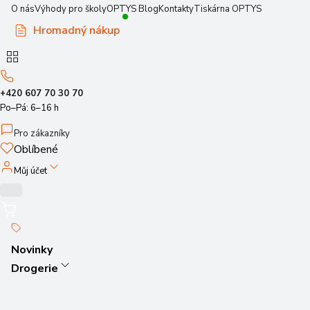
O nás
Výhody pro školy
OPTYS Blog
Kontakty
Tiskárna OPTYS
Hromadný nákup
+420 607 70 30 70
Po–Pá: 6–16 h
Pro zákazníky
Oblíbené
Můj účet
Novinky
Drogerie