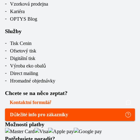
Vzorková prodejna
Kariéra
OPTYS Blog
Služby
Tisk Cenin
Ofsetový tisk
Digitální tisk
Výroba eko obalů
Direct mailing
Hromadné objednávky
Chcete se na něco zeptat?
Kontaktní formulář
Důležité info pro zákazníky
Možnosti platby
Potřebujete poradit?