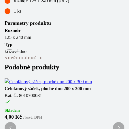
rozměr: 125 x 240 mm (š x v)
1 ks
Parametry produktu
Rozměr
125 x 240 mm
Typ
křížové dno
NEPŘEHLÉDNĚTE
Podobné produkty
Celofánový sáček, ploché dno 200 x 300 mm
Ce
Kat. č.: 8010700081
Ka
Skladem
Sk
4,00 Kč
5
/
ks
vč. DPH