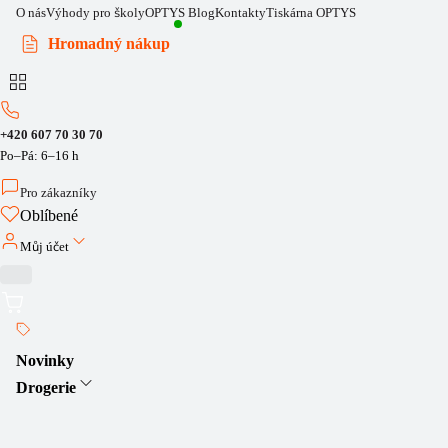
O nás
Výhody pro školy
OPTYS Blog
Kontakty
Tiskárna OPTYS
Hromadný nákup
+420 607 70 30 70
Po–Pá: 6–16 h
Pro zákazníky
Oblíbené
Můj účet
Novinky
Drogerie