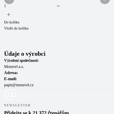
ks
Do košíku
Do
Vložit do košíku
Vl
Údaje o výrobci
Výrobní společnost:
Moravel a.s.
Adresa:
E-mail:
papir@moravel.cz
NEWSLETTER
Přidejte se k 21 372 čtenářům