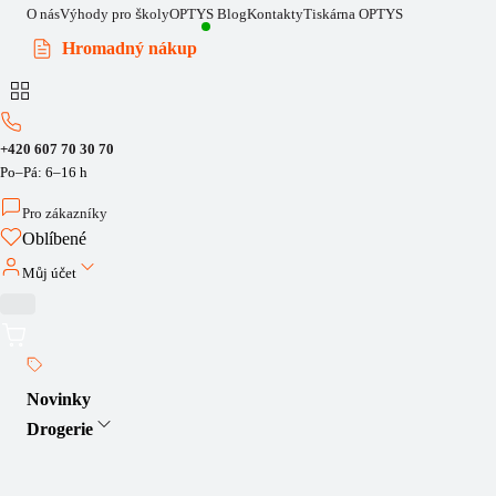
O nás
Výhody pro školy
OPTYS Blog
Kontakty
Tiskárna OPTYS
Hromadný nákup
+420 607 70 30 70
Po–Pá: 6–16 h
Pro zákazníky
Oblíbené
Můj účet
Novinky
Drogerie