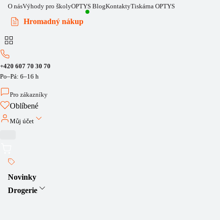
O nás
Výhody pro školy
OPTYS Blog
Kontakty
Tiskárna OPTYS
Hromadný nákup
+420 607 70 30 70
Po–Pá: 6–16 h
Pro zákazníky
Oblíbené
Můj účet
Novinky
Drogerie