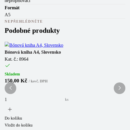
nepropisovací
Formát
A5
NEPŘEHLÉDNĚTE
Podobné produkty
Bónová kniha A4, Slovensko
Pr
Kat. č.: 8964
Ka
Skladem
Sk
150,00 Kč
2
/
ks
vč. DPH
ks
Do košíku
Do
Vložit do košíku
Vl