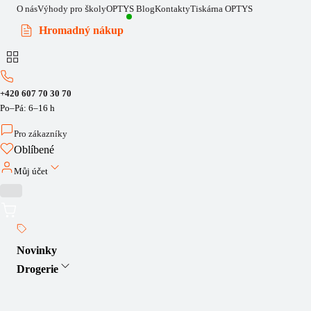
O nás
Výhody pro školy
OPTYS Blog
Kontakty
Tiskárna OPTYS
Hromadný nákup
+420 607 70 30 70
Po–Pá: 6–16 h
Pro zákazníky
Oblíbené
Můj účet
Novinky
Drogerie