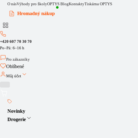
O nás
Výhody pro školy
OPTYS Blog
Kontakty
Tiskárna OPTYS
Hromadný nákup
+420 607 70 30 70
Po–Pá: 6–16 h
Pro zákazníky
Oblíbené
Můj účet
Novinky
Drogerie