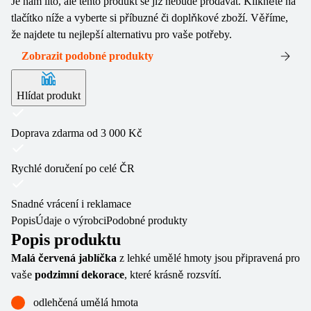
Je nám líto, ale tento produkt se již nebude prodávat. Klikněte na
tlačítko níže a vyberte si příbuzné či doplňkové zboží. Věříme,
že najdete tu nejlepší alternativu pro vaše potřeby.
Zobrazit podobné produkty
Hlídat produkt
Doprava zdarma od 3 000 Kč
Rychlé doručení po celé ČR
Snadné vrácení i reklamace
Popis
Údaje o výrobci
Podobné produkty
Popis produktu
Malá červená jablíčka
z lehké umělé hmoty jsou připravená pro
vaše
podzimní dekorace
, které krásně rozsvítí.
odlehčená umělá hmota