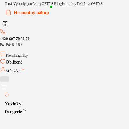
O nás
Výhody pro školy
OPTYS Blog
Kontakty
Tiskárna OPTYS
Hromadný nákup
+420 607 70 30 70
Po–Pá: 6–16 h
Pro zákazníky
Oblíbené
Můj účet
Novinky
Drogerie