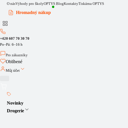
O nás
Výhody pro školy
OPTYS Blog
Kontakty
Tiskárna OPTYS
Hromadný nákup
+420 607 70 30 70
Po–Pá: 6–16 h
Pro zákazníky
Oblíbené
Můj účet
Novinky
Drogerie