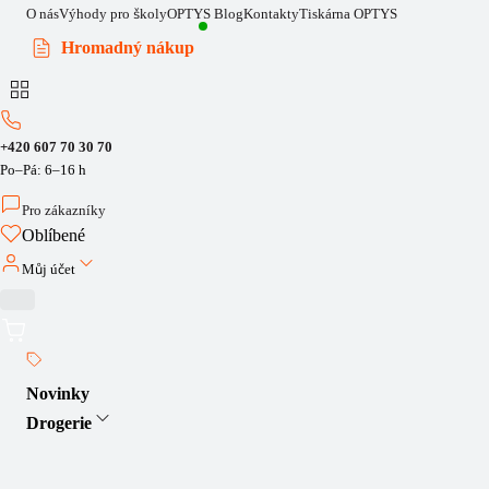
O nás
Výhody pro školy
OPTYS Blog
Kontakty
Tiskárna OPTYS
Hromadný nákup
+420 607 70 30 70
Po–Pá: 6–16 h
Pro zákazníky
Oblíbené
Můj účet
Novinky
Drogerie