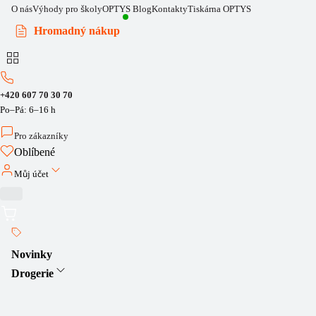
O nás
Výhody pro školy
OPTYS Blog
Kontakty
Tiskárna OPTYS
Hromadný nákup
+420 607 70 30 70
Po–Pá: 6–16 h
Pro zákazníky
Oblíbené
Můj účet
Novinky
Drogerie