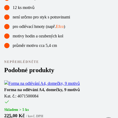
12 ks motivů
není určeno pro styk s potravinami
pro odlévací hmoty (např.
Efco
)
motivy hodin a ozubených kol
průměr motivu cca 5,4 cm
NEPŘEHLÉDNĚTE
Podobné produkty
Forma na odlévání A4, domečky, 9 motivů
Fo
Kat. č.: 4071500084
Ka
Skladem > 5 ks
Sk
225,00 Kč
1
/
ks
vč. DPH