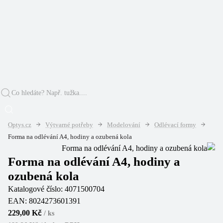
Optys.cz
Výtvarné potřeby
Modelování
Odlévací formy
Forma na odlévání A4, hodiny a ozubená kola
Forma na odlévání A4, hodiny a
ozubená kola
Katalogové číslo:
4071500704
EAN:
8024273601391
229,00 Kč
/
ks