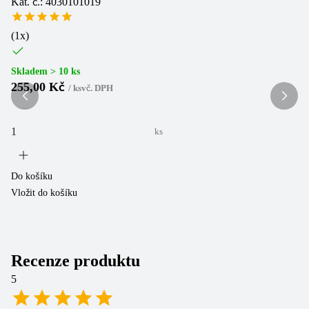
Kat. č.: 4030101019
Ka
(
1
x)
(
1
Skladem > 10 ks
Sk
255,00 Kč
2
/
ks
vč. DPH
ks
Do košíku
Do
Vložit do košíku
Vl
Recenze produktu
5