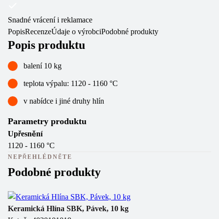
Snadné vrácení i reklamace
Popis
Recenze
Údaje o výrobci
Podobné produkty
Popis produktu
balení 10 kg
teplota výpalu: 1120 - 1160 °C
v nabídce i jiné druhy hlín
Parametry produktu
Upřesnění
1120 - 1160 °C
NEPŘEHLÉDNĚTE
Podobné produkty
Keramická Hlína SBK, Pávek, 10 kg
Ke