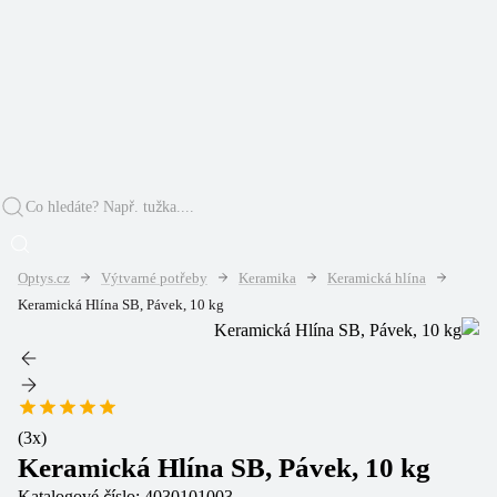
Optys.cz
Výtvarné potřeby
Keramika
Keramická hlína
Keramická Hlína SB, Pávek, 10 kg
(
3
x)
Keramická Hlína SB, Pávek, 10 kg
Katalogové číslo:
4030101003