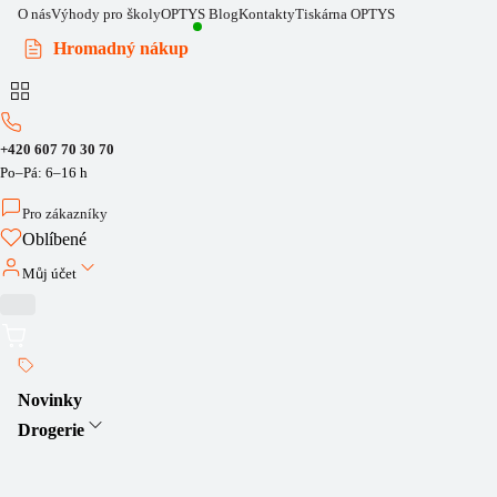
O nás
Výhody pro školy
OPTYS Blog
Kontakty
Tiskárna OPTYS
Hromadný nákup
+420 607 70 30 70
Po–Pá: 6–16 h
Pro zákazníky
Oblíbené
Můj účet
Novinky
Drogerie