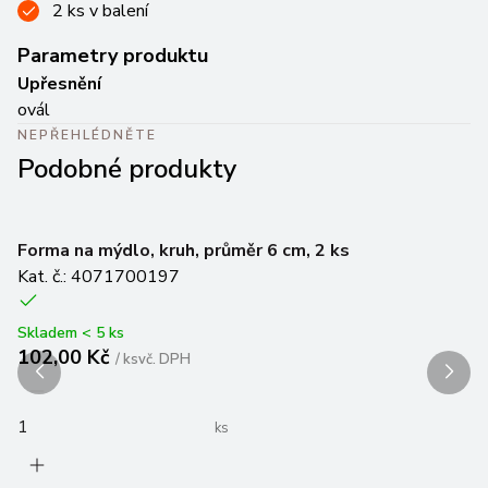
2 ks v balení
Parametry produktu
Upřesnění
ovál
NEPŘEHLÉDNĚTE
Podobné produkty
Forma na mýdlo, kruh, průměr 6 cm, 2 ks
F
Kat. č.: 4071700197
Ka
Skladem < 5 ks
Sk
102,00 Kč
1
/
ks
vč. DPH
ks