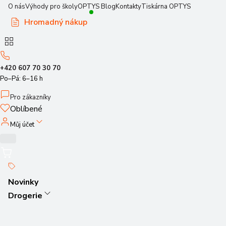
O nás
Výhody pro školy
OPTYS Blog
Kontakty
Tiskárna OPTYS
Hromadný nákup
+420 607 70 30 70
Po–Pá: 6–16 h
Pro zákazníky
Oblíbené
Můj účet
Novinky
Drogerie