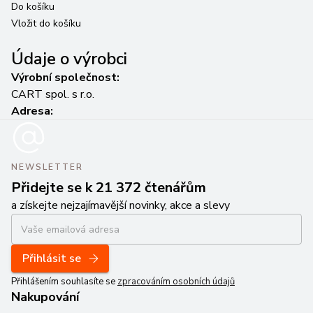
Do košíku
Do
Vložit do košíku
Vl
Údaje o výrobci
Výrobní společnost:
CART spol. s r.o.
Adresa:
NEWSLETTER
Přidejte se k 21 372 čtenářům
a získejte nejzajímavější novinky, akce a slevy
Přihlásit se
Přihlášením souhlasíte se
zpracováním osobních údajů
Nakupování