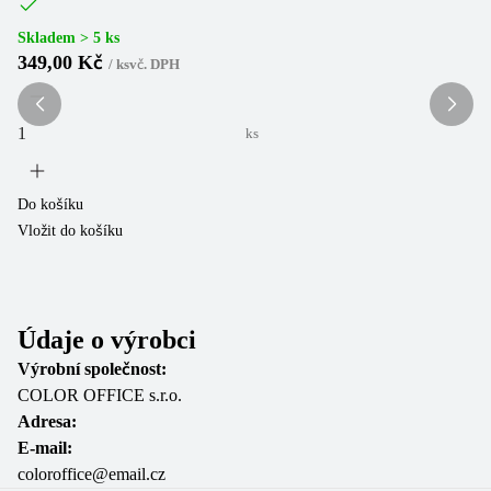
(
1
Skladem > 5 ks
349,00 Kč
/
ks
vč. DPH
Sk
3
ks
Do košíku
Vložit do košíku
Do
Vl
Údaje o výrobci
Výrobní společnost:
COLOR OFFICE s.r.o.
Adresa:
E-mail:
coloroffice@email.cz