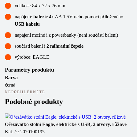
velikost: 84 x 72 x 76 mm
napájení:
baterie
4x AA 1,5V nebo pomocí přiloženého
USB kabelu
napájení možné i z powerbanky (není součástí balení)
součástí balení i
2 náhradní čepele
výrobce: EAGLE
Parametry produktu
Barva
černá
NEPŘEHLÉDNĚTE
Podobné produkty
Ořezávátko stolní Eagle, elektrické s USB, 2 otvory, růžové
Oř
Kat. č.: 2070100195
Ka