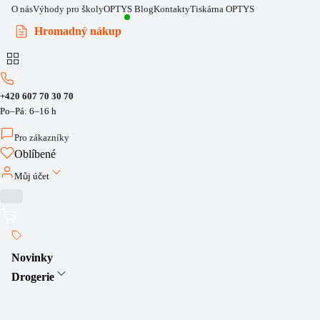
O nás
Výhody pro školy
OPTYS Blog
Kontakty
Tiskárna OPTYS
Hromadný nákup
+420 607 70 30 70
Po–Pá: 6–16 h
Pro zákazníky
Oblíbené
Můj účet
Novinky
Drogerie