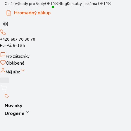
O nás
Výhody pro školy
OPTYS Blog
Kontakty
Tiskárna OPTYS
Hromadný nákup
+420 607 70 30 70
Po–Pá: 6–16 h
Pro zákazníky
Oblíbené
Můj účet
Novinky
Drogerie