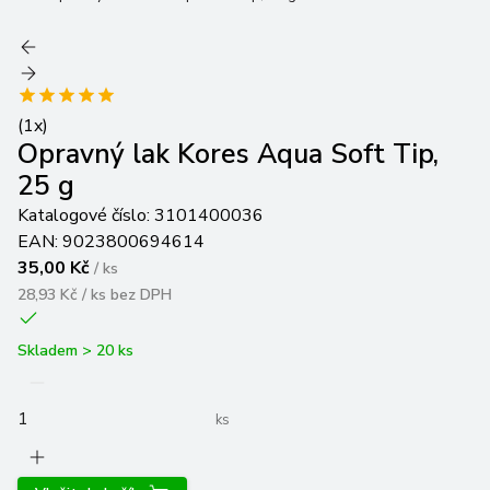
(
1
x)
Opravný lak Kores Aqua Soft Tip,
25 g
Katalogové číslo:
3101400036
EAN:
9023800694614
35,00 Kč
/
ks
28,93 Kč / ks
bez DPH
Skladem > 20 ks
ks