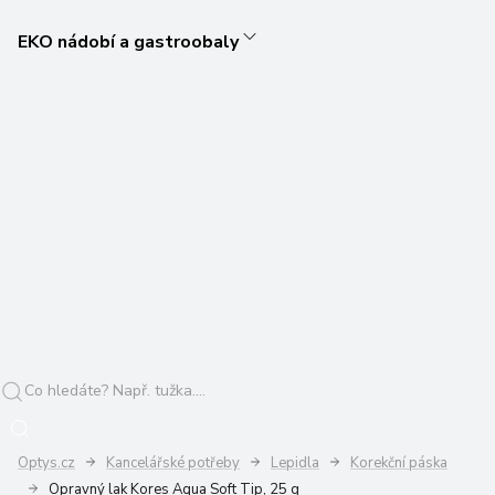
EKO nádobí a gastroobaly
Optys.cz
Kancelářské potřeby
Lepidla
Korekční páska
Opravný lak Kores Aqua Soft Tip, 25 g