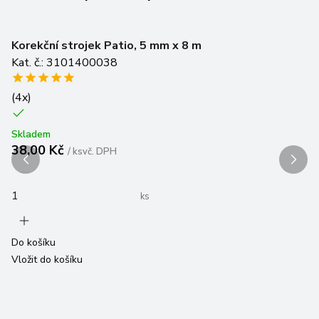
Korekční strojek Patio, 5 mm x 8 m
Ná
Kat. č.: 3101400038
m
Ka
(
4
x)
Sk
1
Skladem
38,00 Kč
/
ks
vč. DPH
ks
Do
Vl
Do košíku
Vložit do košíku