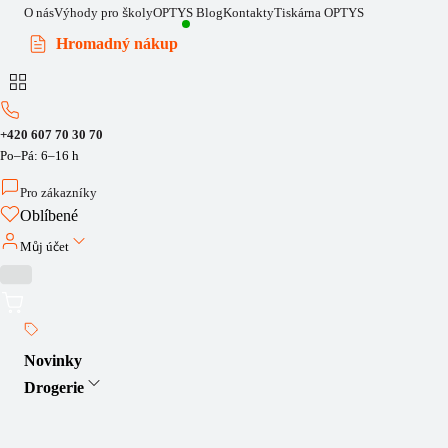
O nás
Výhody pro školy
OPTYS Blog
Kontakty
Tiskárna OPTYS
Hromadný nákup
+420 607 70 30 70
Po–Pá: 6–16 h
Pro zákazníky
Oblíbené
Můj účet
Novinky
Drogerie