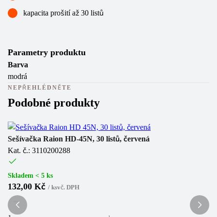
kapacita prošití až 30 listů
Parametry produktu
Barva
modrá
NEPŘEHLÉDNĚTE
Podobné produkty
Va
Sešívačka Raion HD-45N, 30 listů, červená
Kat. č.: 3110200288
Se
Ka
Skladem < 5 ks
132,00 Kč
/
ks
vč. DPH
Sk
2