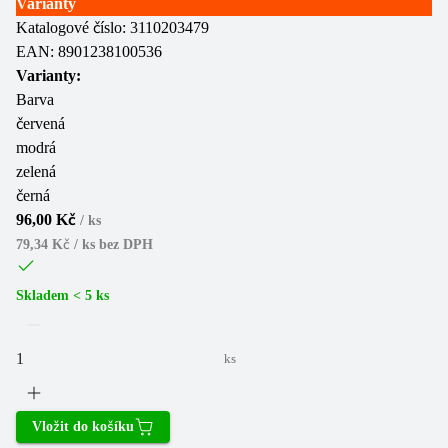
Varianty
Katalogové číslo:
3110203479
EAN:
8901238100536
Varianty:
Barva
červená
modrá
zelená
černá
96,00 Kč
/
ks
79,34 Kč / ks
bez DPH
Skladem < 5 ks
ks
Vložit do košíku