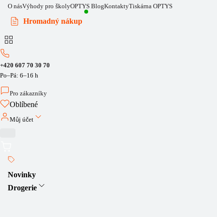
O nás
Výhody pro školy
OPTYS Blog
Kontakty
Tiskárna OPTYS
Hromadný nákup
+420 607 70 30 70
Po–Pá: 6–16 h
Pro zákazníky
Oblíbené
Můj účet
Novinky
Drogerie