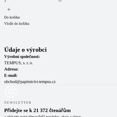
ks
Do košíku
Vložit do košíku
Do
Vl
Údaje o výrobci
Výrobní společnost:
TEMPUS, s. r. o.
Adresa:
E-mail:
obchod@papirnictvi-tempus.cz
NEWSLETTER
Přidejte se k 21 372 čtenářům
a získejte nejzajímavější novinky, akce a slevy