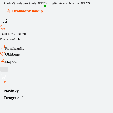
O nás
Výhody pro školy
OPTYS Blog
Kontakty
Tiskárna OPTYS
Hromadný nákup
+420 607 70 30 70
Po–Pá: 6–16 h
Pro zákazníky
Oblíbené
Můj účet
Novinky
Drogerie