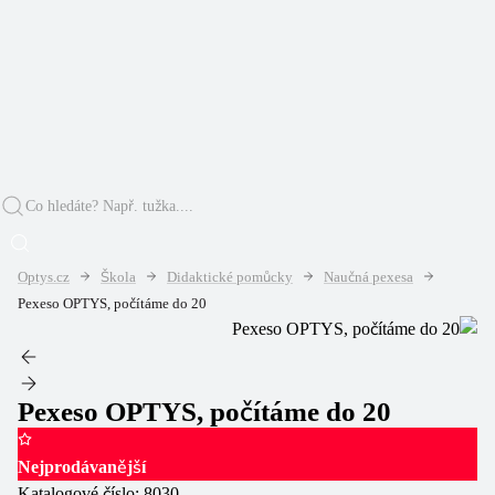
Optys.cz
Škola
Didaktické pomůcky
Naučná pexesa
Pexeso OPTYS, počítáme do 20
Pexeso OPTYS, počítáme do 20
Nejprodávanější
Katalogové číslo:
8030