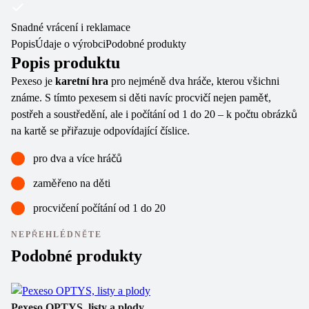
Snadné vrácení i reklamace
Popis
Údaje o výrobci
Podobné produkty
Popis produktu
Pexeso je
karetní hra
pro nejméně dva hráče, kterou všichni
známe. S tímto pexesem si děti navíc procvičí nejen paměť,
postřeh a soustředění, ale i počítání od 1 do 20 – k počtu obrázků
na kartě se přiřazuje odpovídající číslice.
pro dva a více hráčů
zaměřeno na děti
procvičení počítání od 1 do 20
NEPŘEHLÉDNĚTE
Podobné produkty
Pexeso OPTYS, listy a plody
P