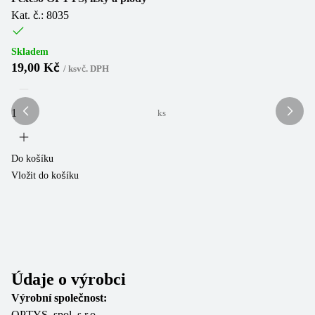
Kat. č.: 8035
Ka
Skladem
Sk
19,00 Kč
1
/
ks
vč. DPH
ks
Do košíku
Do
Vložit do košíku
Vl
Údaje o výrobci
Výrobní společnost:
OPTYS, spol. s r.o.