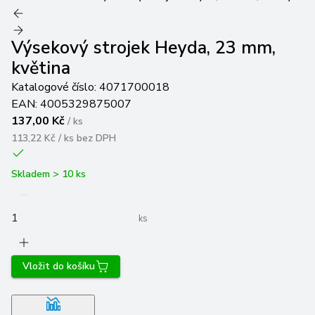
Výsekový strojek Heyda, 23 mm,
květina
Katalogové číslo:
4071700018
EAN:
4005329875007
137,00 Kč
/
ks
113,22 Kč / ks
bez DPH
Skladem > 10 ks
ks
Vložit do košíku