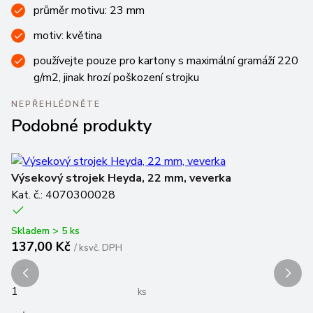
průměr motivu: 23 mm
motiv: květina
používejte pouze pro kartony s maximální gramáží 220
g/m2, jinak hrozí poškození strojku
NEPŘEHLÉDNĚTE
Podobné produkty
Výsekový strojek Heyda, 22 mm, veverka
V
Kat. č.: 4070300028
Ka
Skladem > 5 ks
Sk
137,00 Kč
1
/
ks
vč. DPH
ks