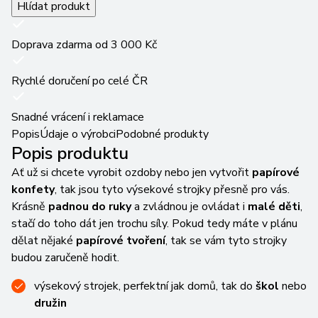
Hlídat produkt
Doprava zdarma od 3 000 Kč
Rychlé doručení po celé ČR
Snadné vrácení i reklamace
Popis
Údaje o výrobci
Podobné produkty
Popis produktu
Ať už si chcete vyrobit ozdoby nebo jen vytvořit
papírové
konfety
, tak jsou tyto výsekové strojky přesně pro vás.
Krásně
padnou do ruky
a zvládnou je ovládat i
malé děti
,
stačí do toho dát jen trochu síly. Pokud tedy máte v plánu
dělat nějaké
papírové tvoření
, tak se vám tyto strojky
budou zaručeně hodit.
výsekový strojek, perfektní jak domů, tak do
škol
nebo
družin