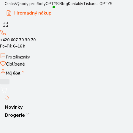
O nás
Výhody pro školy
OPTYS Blog
Kontakty
Tiskárna OPTYS
Hromadný nákup
+420 607 70 30 70
Po–Pá: 6–16 h
Pro zákazníky
Oblíbené
Můj účet
Novinky
Drogerie